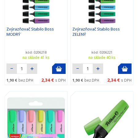
Zvýrazňovač Stabilo Boss
Zvýrazňovač Stabilo Boss
MODRÝ
ZELENÝ
kód: 0206218
kód: 0206221
na sklade 41 ks
na sklade 40 ks
2,34 €
2,34 €
1,90 €
bez DPH
s DPH
1,90 €
bez DPH
s DPH