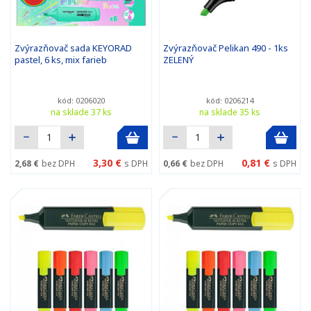
Zvýrazňovač sada KEYORAD
Zvýrazňovač Pelikan 490 - 1ks
pastel, 6 ks, mix farieb
ZELENÝ
kód: 0206020
kód: 0206214
na sklade 37 ks
na sklade 35 ks
3,30 €
0,81 €
2,68 €
bez DPH
s DPH
0,66 €
bez DPH
s DPH