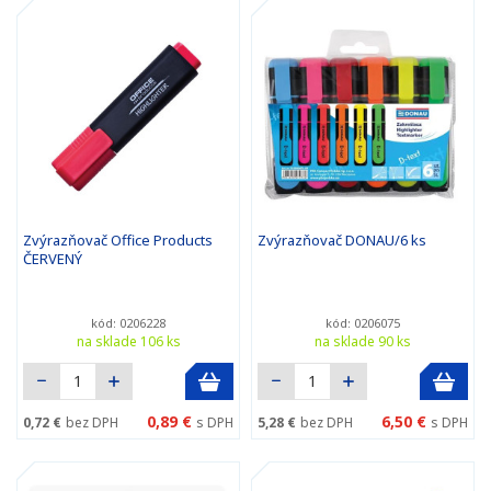
Zvýrazňovač Office Products
Zvýrazňovač DONAU/6 ks
ČERVENÝ
kód: 0206228
kód: 0206075
na sklade 106 ks
na sklade 90 ks
0,89 €
6,50 €
0,72 €
bez DPH
s DPH
5,28 €
bez DPH
s DPH