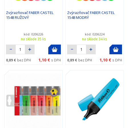
Zvýrazňovač FABER CASTEL
Zvýrazňovač FABER CASTEL
1548 RUŽOVÝ
1548 MODRÝ
kód: 0206226
kód: 0206224
na sklade 35 ks
na sklade 34 ks
1,10 €
1,10 €
0,89 €
bez DPH
s DPH
0,89 €
bez DPH
s DPH