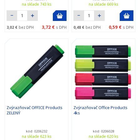
na sklade 743 ks
na sklade 669 ks
3,72 €
0,59 €
3,02 €
bez DPH
s DPH
0,48 €
bez DPH
s DPH
Zvýrazňovač OFFICE Products
Zvýrazňovač Office Products
ZELENÝ
4ks
kód: 0206232
kód: 0206028
na sklade 623 ks
na sklade 620 ks