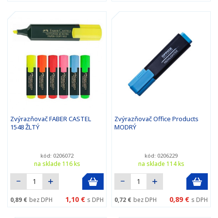
Zvýrazňovač FABER CASTEL
Zvýrazňovač Office Products
1548 ŽLTÝ
MODRÝ
kód: 0206072
kód: 0206229
na sklade 116 ks
na sklade 114 ks
1,10 €
0,89 €
0,89 €
bez DPH
s DPH
0,72 €
bez DPH
s DPH