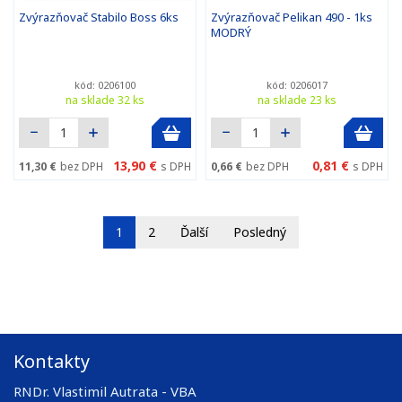
Zvýrazňovač Stabilo Boss 6ks
Zvýrazňovač Pelikan 490 - 1ks
MODRÝ
kód: 0206100
kód: 0206017
na sklade 32 ks
na sklade 23 ks
13,90 €
0,81 €
11,30 €
bez DPH
s DPH
0,66 €
bez DPH
s DPH
1
2
Ďalší
Posledný
Kontakty
RNDr. Vlastimil Autrata - VBA