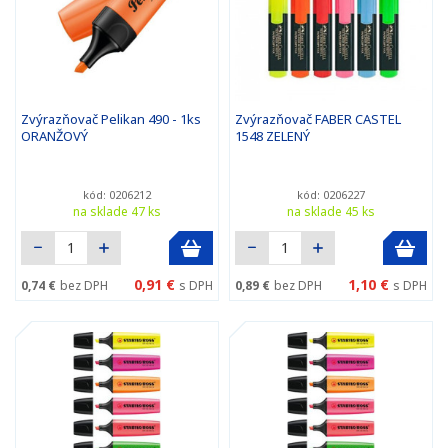
Zvýrazňovač Pelikan 490 - 1ks
Zvýrazňovač FABER CASTEL
ORANŽOVÝ
1548 ZELENÝ
kód: 0206212
kód: 0206227
na sklade 47 ks
na sklade 45 ks
0,91 €
1,10 €
0,74 €
bez DPH
s DPH
0,89 €
bez DPH
s DPH