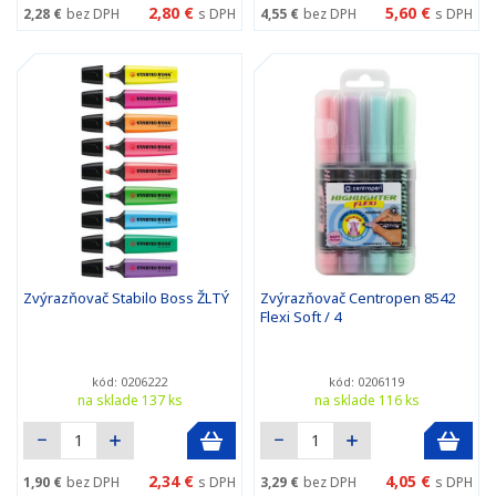
2,80 €
5,60 €
2,28 €
bez DPH
s DPH
4,55 €
bez DPH
s DPH
Zvýrazňovač Stabilo Boss ŽLTÝ
Zvýrazňovač Centropen 8542
Flexi Soft / 4
kód: 0206222
kód: 0206119
na sklade 137 ks
na sklade 116 ks
2,34 €
4,05 €
1,90 €
bez DPH
s DPH
3,29 €
bez DPH
s DPH