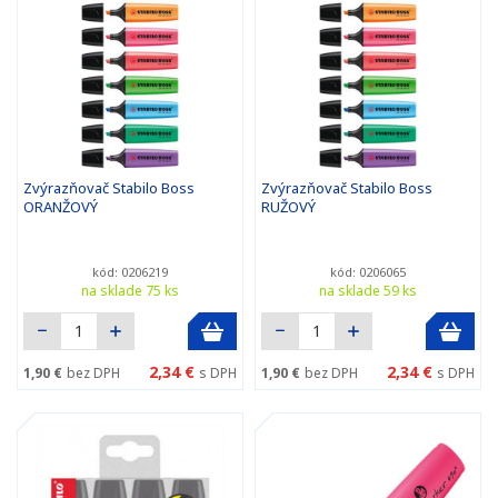
Zvýrazňovač Stabilo Boss
Zvýrazňovač Stabilo Boss
ORANŽOVÝ
RUŽOVÝ
kód: 0206219
kód: 0206065
na sklade 75 ks
na sklade 59 ks
2,34 €
2,34 €
1,90 €
bez DPH
s DPH
1,90 €
bez DPH
s DPH