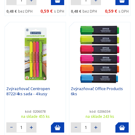
0,59 €
0,59 €
0,48 €
bez DPH
s DPH
0,48 €
bez DPH
s DPH
Zvýrazňovač Centropen
Zvýrazňovač Office Products
8722/4ks sada - 4 kusy
6ks
kód: 0206078
kód: 0206034
na sklade 455 ks
na sklade 243 ks