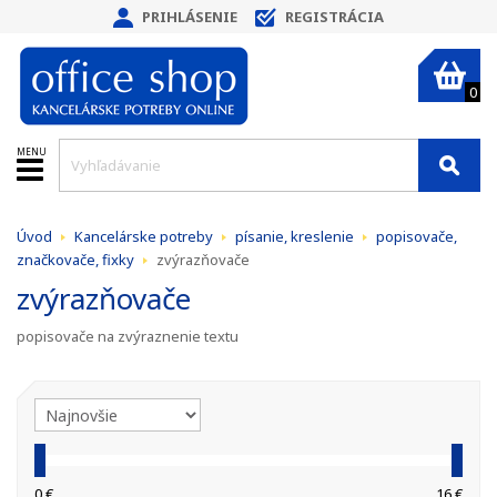
PRIHLÁSENIE
REGISTRÁCIA
0
MENU
Úvod
Kancelárske potreby
písanie, kreslenie
popisovače,
značkovače, fixky
zvýrazňovače
zvýrazňovače
popisovače na zvýraznenie textu
0 €
16 €