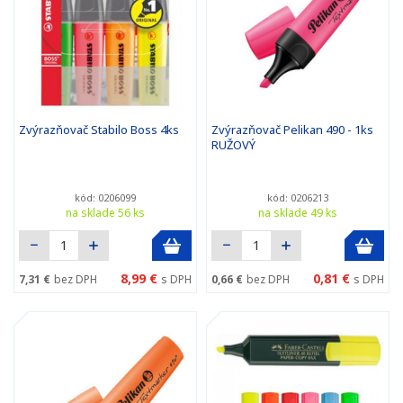
Zvýrazňovač Stabilo Boss 4ks
Zvýrazňovač Pelikan 490 - 1ks
RUŽOVÝ
kód: 0206099
kód: 0206213
na sklade 56 ks
na sklade 49 ks
8,99 €
0,81 €
7,31 €
bez DPH
s DPH
0,66 €
bez DPH
s DPH