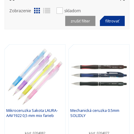
Zobrazenie
skladom
zrušiť filter
filtrovať
Mikroceruzka Sakota LAURA-
Mechanická ceruzka 0.5mm
AAV1922 0,5 mm mix farieb
SOLIDLY
kód: 0204082
kód: 0204077