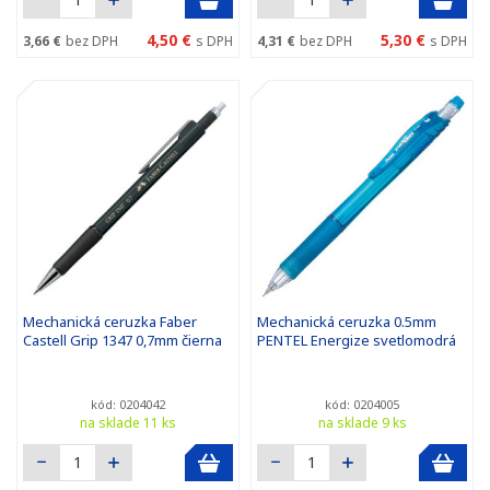
4,50 €
5,30 €
3,66 €
bez DPH
s DPH
4,31 €
bez DPH
s DPH
Mechanická ceruzka Faber
Mechanická ceruzka 0.5mm
Castell Grip 1347 0,7mm čierna
PENTEL Energize svetlomodrá
kód: 0204042
kód: 0204005
na sklade 11 ks
na sklade 9 ks