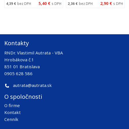
5,40 €
2,90 €
4,39 €
bez DPH
s DPH
2,36 €
bez DPH
s DPH
Kontakty
RNDr. Vlastimil Autrata - VBA
Hrobákova č.1
851 01 Bratislava
0905 628 586
autrata@autrata.sk
O spoločnosti
O firme
Kontakt
Cenník