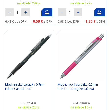
na sklade 419 ks
na sklade 67 ks
0,59 €
1,20 €
0,48 €
bez DPH
s DPH
0,98 €
bez DPH
s DPH
Mechanická ceruzka 0.7mm
Mechanická ceruzka 0.5mm
Faber Castell 1347
PENTEL Energize ružová
kód: 0204003
kód: 0204006
na sklade 22 ks
na sklade 16 ks