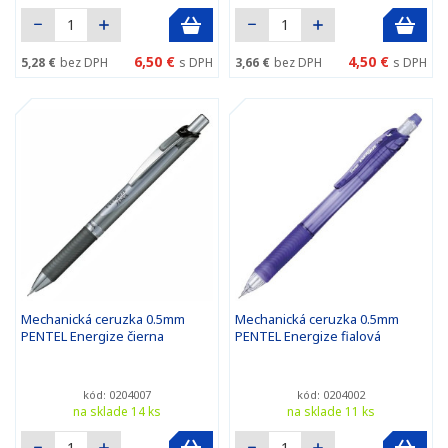
6,50 €
4,50 €
5,28 €
bez DPH
s DPH
3,66 €
bez DPH
s DPH
Mechanická ceruzka 0.5mm
Mechanická ceruzka 0.5mm
PENTEL Energize čierna
PENTEL Energize fialová
kód: 0204007
kód: 0204002
na sklade 14 ks
na sklade 11 ks