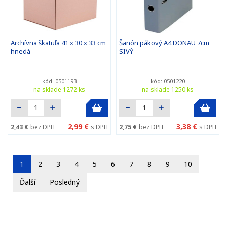
Archívna škatuľa 41 x 30 x 33 cm
Šanón pákový A4 DONAU 7cm
hnedá
SIVÝ
kód: 0501193
kód: 0501220
na sklade 1272 ks
na sklade 1250 ks
2,99 €
3,38 €
2,43 €
bez DPH
s DPH
2,75 €
bez DPH
s DPH
1
2
3
4
5
6
7
8
9
10
Ďalší
Posledný