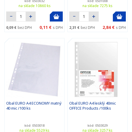
kód: 0503032
kód: 0501008
na sklade 10860 ks
na sklade 7275 ks
0,11 €
2,84 €
0,09 €
bez DPH
s DPH
2,31 €
bez DPH
s DPH
Obal EURO A4 ECONOMY matný
Obal EURO A4 lesklý 40mic
40 mic /100 ks
OFFICE Products /100ks
kód: 0503018
kód: 0503029
na sklade 5529 ks
na sklade 3257 ks