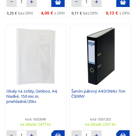
4,00 €
0,13 €
3,25 €
bez DPH
s DPH
0,11 €
bez DPH
s DPH
Obaly na zošity, Gimboo, A4,
Šanón pákový A4 DONAU 7cm
hladké, 150 mic.m,
ČIERNY
priehľadné/25ks
kód: 0503049
kód: 0501202
na sklade 2477 ks
na sklade 2367 ks