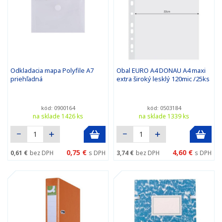
Odkladacia mapa Polyfile A7
Obal EURO A4 DONAU A4 maxi
priehľadná
extra široký lesklý 120mic /25ks
kód: 0900164
kód: 0503184
na sklade 1426 ks
na sklade 1339 ks
0,75 €
4,60 €
0,61 €
bez DPH
s DPH
3,74 €
bez DPH
s DPH