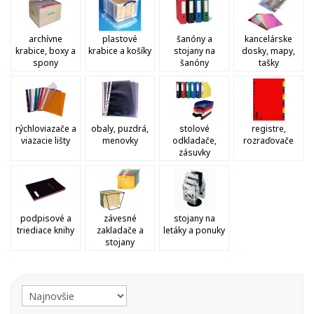
archívne
plastové
šanóny a
kancelárske
krabice, boxy a
krabice a košíky
stojany na
dosky, mapy,
spony
šanóny
tašky
rýchloviazače a
obaly, puzdrá,
stolové
registre,
viazacie lišty
menovky
odkladače,
rozraďovače
zásuvky
podpisové a
závesné
stojany na
triediace knihy
zakladače a
letáky a ponuky
stojany