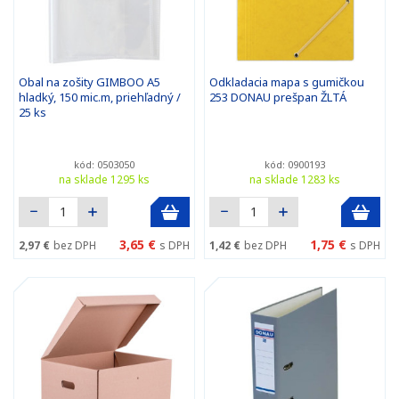
Obal na zošity GIMBOO A5
Odkladacia mapa s gumičkou
hladký, 150 mic.m, priehľadný /
253 DONAU prešpan ŽLTÁ
25 ks
kód: 0503050
kód: 0900193
na sklade 1295 ks
na sklade 1283 ks
3,65 €
1,75 €
2,97 €
bez DPH
s DPH
1,42 €
bez DPH
s DPH