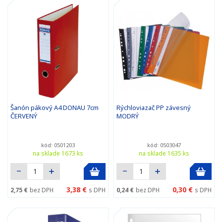
Šanón pákový A4 DONAU 7cm
Rýchloviazač PP závesný
ČERVENÝ
MODRÝ
kód: 0501203
kód: 0503047
na sklade 1673 ks
na sklade 1635 ks
3,38 €
0,30 €
2,75 €
bez DPH
s DPH
0,24 €
bez DPH
s DPH