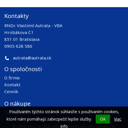
Kontakty
RNDr. Vlastimil Autrata - VBA
Hrobákova č.1
851 01 Bratislava
0905 628 586
autrata@autrata.sk
O spoločnosti
O firme
Kontakt
Cenník
O nákupe
Používaním týchto stránok súhlasíte s používaním cookies,
Obchodné podmienky
ktoré nám pomáhajú zabezpečiť lepšie služby.
OK
Viac
info
© office-shop.sk 2026,
eshop na mieru
vytvorilo
vibration.sk