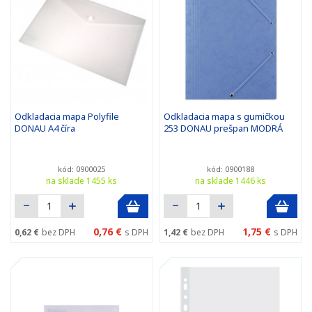
Odkladacia mapa Polyfile
Odkladacia mapa s gumičkou
DONAU A4 číra
253 DONAU prešpan MODRÁ
kód: 0900025
kód: 0900188
na sklade 1455 ks
na sklade 1446 ks
0,76 €
1,75 €
0,62 €
bez DPH
s DPH
1,42 €
bez DPH
s DPH