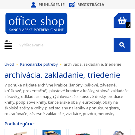
PRIHLÁSENIE
REGISTRÁCIA
0
MENU
Úvod
Kancelárske potreby
archivácia, zakladanie, triedenie
archivácia, zakladanie, triedenie
V ponuke nájdete
archívne krabice, šanóny (pákové, závesné,
krúžkové, prezentačné), plastové krabice a košíky, stolové zakladače,
zásuvky, odkladacie mapy, rýchloviazače, spisové dosky, triediace
knihy, podpisové knihy, kancelárske obaly, euroobaly, obaly na
školské zošity a knihy, plexi stojany na letáky a ponuky, registre,
rozraďovače, závesné zakladače, vizitkáre, puzdra, menovky
Podkategórie: