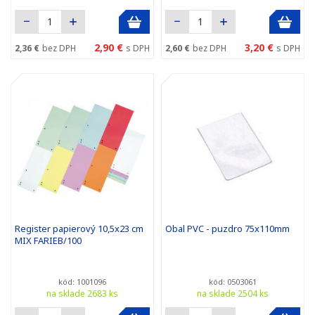
2,90 €
3,20 €
2,36 €
bez DPH
s DPH
2,60 €
bez DPH
s DPH
Register papierový 10,5x23 cm
Obal PVC - puzdro 75x110mm
MIX FARIEB/100
kód: 1001096
kód: 0503061
na sklade 2683 ks
na sklade 2504 ks