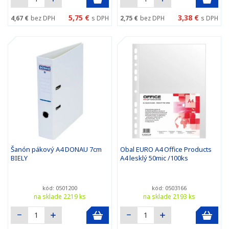
5,75 €
3,38 €
4,67 €
bez DPH
s DPH
2,75 €
bez DPH
s DPH
Šanón pákový A4 DONAU 7cm
Obal EURO A4 Office Products
BIELY
A4 lesklý 50mic /100ks
kód: 0501200
kód: 0503166
na sklade 2219 ks
na sklade 2193 ks