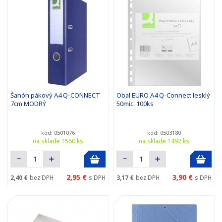
Šanón pákový A4 Q-CONNECT
Obal EURO A4 Q-Connect lesklý
7cm MODRÝ
50mic. 100ks
kód: 0501076
kód: 0503180
na sklade 1560 ks
na sklade 1492 ks
2,95 €
3,90 €
2,40 €
bez DPH
s DPH
3,17 €
bez DPH
s DPH