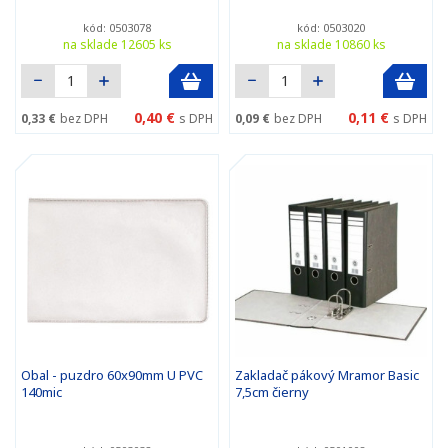
kód: 0503078
kód: 0503020
na sklade 12605 ks
na sklade 10860 ks
0,40 €
0,11 €
0,33 €
bez DPH
s DPH
0,09 €
bez DPH
s DPH
Obal - puzdro 60x90mm U PVC
Zakladač pákový Mramor Basic
140mic
7,5cm čierny