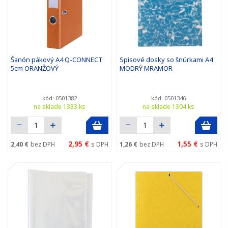
Šanón pákový A4 Q-CONNECT
Spisové dosky so šnúrkami A4
5cm ORANŽOVÝ
MODRÝ MRAMOR
kód: 0501382
kód: 0501346
na sklade 1333 ks
na sklade 1304 ks
2,95 €
1,55 €
2,40 €
bez DPH
s DPH
1,26 €
bez DPH
s DPH