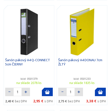
Šanón pákový A4 Q-CONNECT
Šanón pákový A4 DONAU 7cm
5cm ČIERNY
ŽLTÝ
kód: 0501379
kód: 0501233
na sklade 2078 ks
na sklade 1835 ks
2,95 €
3,38 €
2,40 €
bez DPH
s DPH
2,75 €
bez DPH
s DPH