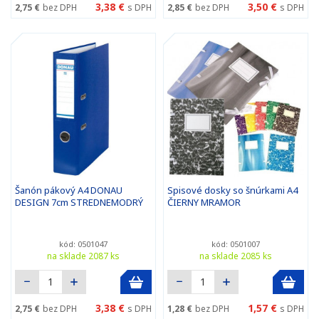
3,38 €
3,50 €
2,75 €
bez DPH
s DPH
2,85 €
bez DPH
s DPH
Šanón pákový A4 DONAU
Spisové dosky so šnúrkami A4
DESIGN 7cm STREDNEMODRÝ
ČIERNY MRAMOR
kód: 0501047
kód: 0501007
na sklade 2087 ks
na sklade 2085 ks
3,38 €
1,57 €
2,75 €
bez DPH
s DPH
1,28 €
bez DPH
s DPH