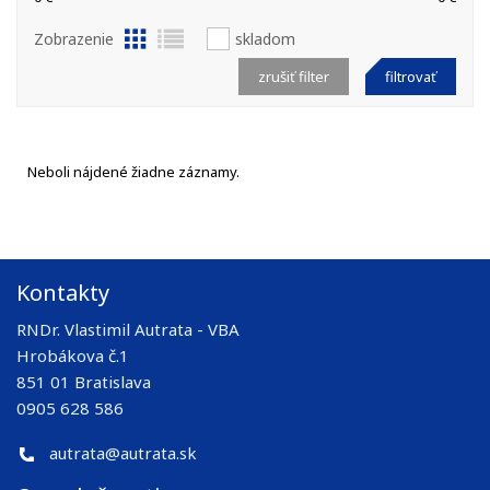
Zobrazenie
skladom
zrušiť filter
filtrovať
Neboli nájdené žiadne záznamy.
Kontakty
RNDr. Vlastimil Autrata - VBA
Hrobákova č.1
851 01 Bratislava
0905 628 586
autrata@autrata.sk