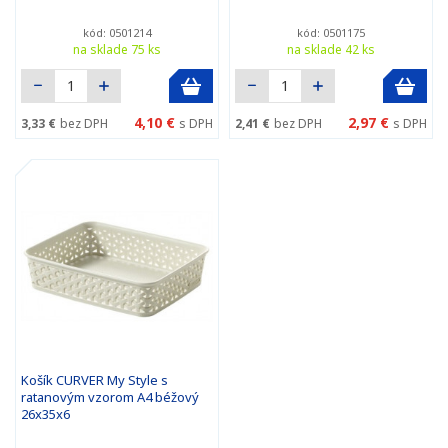
kód: 0501214
kód: 0501175
na sklade 75 ks
na sklade 42 ks
4,10 €
2,97 €
3,33 €
bez DPH
s DPH
2,41 €
bez DPH
s DPH
Košík CURVER My Style s
ratanovým vzorom A4 béžový
26x35x6