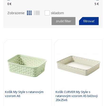
0 €
5 €
Zobrazenie
skladom
zrušiť filter
filtrovať
Košík My Style s ratanovým
Košík CURVER My Style s
vzorom A6
ratanovým vzorom A5 béžový
20x25x6