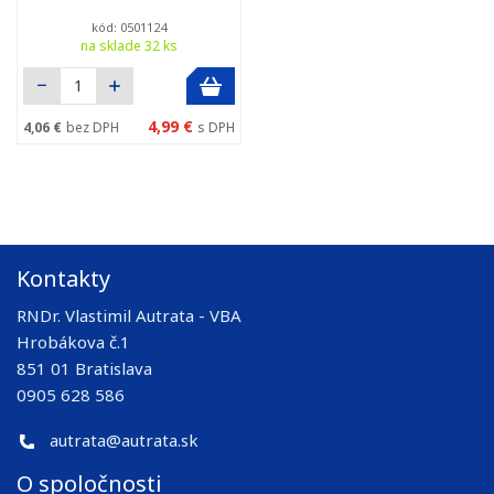
kód: 0501124
na sklade 32 ks
4,99 €
4,06 €
bez DPH
s DPH
Kontakty
RNDr. Vlastimil Autrata - VBA
Hrobákova č.1
851 01 Bratislava
0905 628 586
autrata@autrata.sk
O spoločnosti