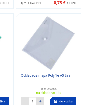
0,75 €
s DPH
s DPH
0,61 €
bez DPH
Odkladacia mapa Polyfile A5 číra
kód: 0900055
na sklade 961 ks
šíka
do košíka