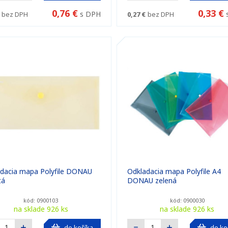
0,76 €
0,33 €
s DPH
bez DPH
0,27 €
bez DPH
dacia mapa Polyfile DONAU
Odkladacia mapa Polyfile A4
tá
DONAU zelená
kód: 0900103
kód: 0900030
na sklade 926 ks
na sklade 926 ks
do košíka
do ko