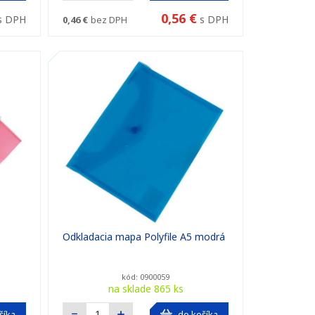
0,56 €
s DPH
s DPH
0,46 €
bez DPH
Odkladacia mapa Polyfile A5 modrá
kód: 0900059
na sklade 865 ks
šíka
do košíka