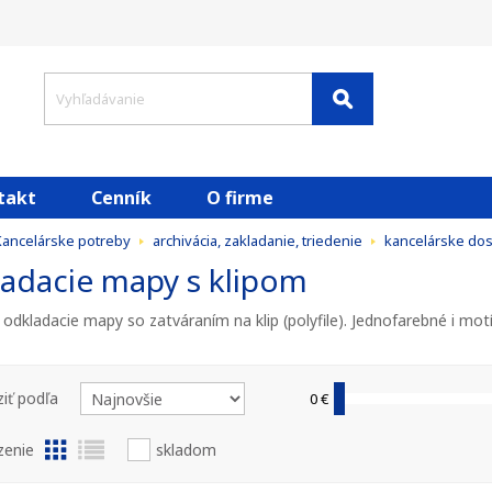
takt
Cenník
O firme
Kancelárske potreby
archivácia, zakladanie, triedenie
kancelárske dos
adacie mapy s klipom
 odkladacie mapy so zatváraním na klip (polyfile). Jednofarebné i mot
iť podľa
0 €
zenie
skladom