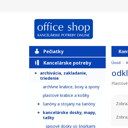
Pečiatky
Kon
Kancelárske potreby
Úvod
odkl
archivácia, zakladanie,
triedenie
Plastové
archívne krabice, boxy a spony
plastové krabice a košíky
Zobraz
šanóny a stojany na šanóny
kancelárske dosky, mapy,
Zobra
tašky
spisové dosky so šnúrkami