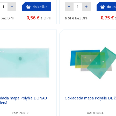
do košíka
do ko
0,56 €
0,75 €
s DPH
bez DPH
0,61 €
bez DPH
dacia mapa Polyfile DONAU
Odkladacia mapa Polyfile DL č
lená
kód: 0900101
kód: 0900045