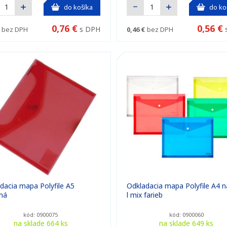
do košíka
do ko
0,76 €
0,56 €
s DPH
bez DPH
0,46 €
bez DPH
dacia mapa Polyfile A5
Odkladacia mapa Polyfile A4 n
ná
l mix farieb
kód: 0900075
kód: 0900060
na sklade 664 ks
na sklade 649 ks