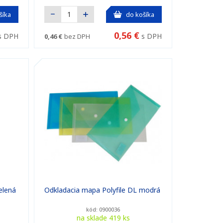
šíka
do košíka
0,56 €
s DPH
s DPH
0,46 €
bez DPH
elená
Odkladacia mapa Polyfile DL modrá
kód: 0900036
na sklade 419 ks