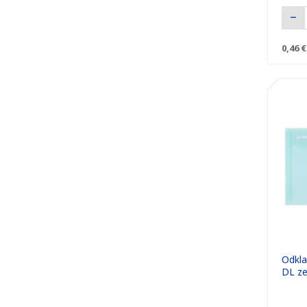
0,46 €
Odkla
DL ze