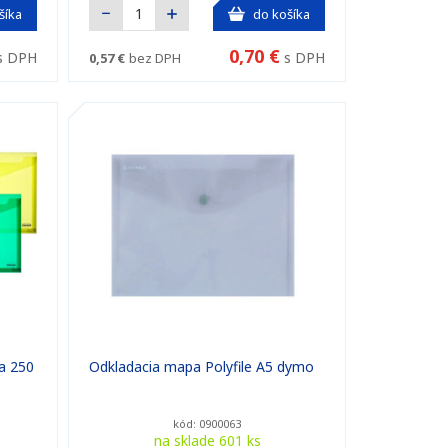
šíka
do košíka
0,70 €
s DPH
s DPH
0,57 €
bez DPH
a 250
Odkladacia mapa Polyfile A5 dymo
kód: 0900063
na sklade 601 ks