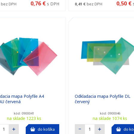
0,76 €
0,50 €
s DPH
bez DPH
0,41 €
bez DPH
dacia mapa Polyfile A4
Odkladacia mapa Polyfile DL
U červená
červený
kód: 0900041
kód: 0900046
na sklade 1223 ks
na sklade 1074 ks
do košíka
do ko