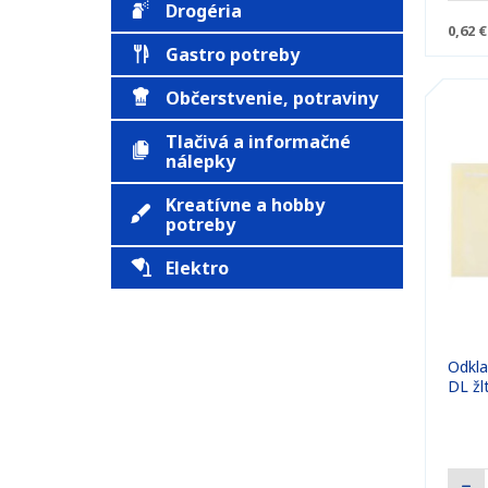
Drogéria
0,62 €
Gastro potreby
Občerstvenie, potraviny
Tlačivá a informačné
nálepky
Kreatívne a hobby
potreby
Elektro
Odkla
DL žl