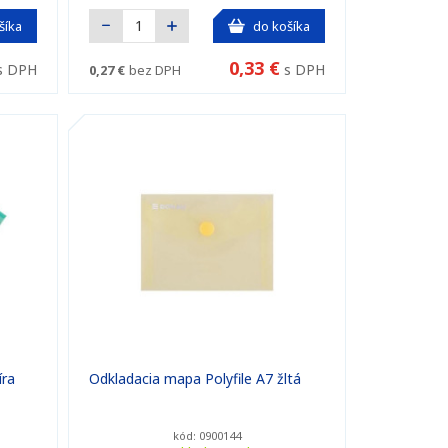
šíka
do košíka
0,33 €
s DPH
s DPH
0,27 €
bez DPH
íra
Odkladacia mapa Polyfile A7 žltá
kód: 0900144