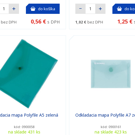
do košíka
do ko
0,56 €
1,25 €
s DPH
bez DPH
1,02 €
bez DPH
dacia mapa Polyfile A5 zelená
Odkladacia mapa Polyfile A7 z
kód: 0900058
kód: 0900161
na sklade 431 ks
na sklade 423 ks