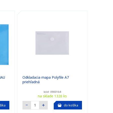
NAU
Odkladacia mapa Polyfile A7
priehľadná
kód: 0900164
na sklade 1326 ks
šíka
do košíka