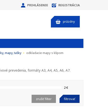
PRIHLÁSENIE
REGISTRÁCIA
prázdny
ky, mapy, tašky
odkladacie mapy s klipom
ívové prevedenia, formáty A3, A4, A5, A6, A7.
2 €
zrušiť filter
filtrovať