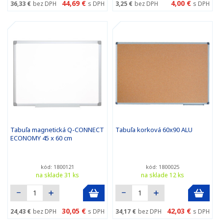
44,69 €
4,00 €
36,33 €
bez DPH
s DPH
3,25 €
bez DPH
s DPH
Tabuľa magnetická Q-CONNECT
Tabuľa korková 60x90 ALU
ECONOMY 45 x 60 cm
kód: 1800121
kód: 1800025
na sklade 31 ks
na sklade 12 ks
30,05 €
42,03 €
24,43 €
bez DPH
s DPH
34,17 €
bez DPH
s DPH