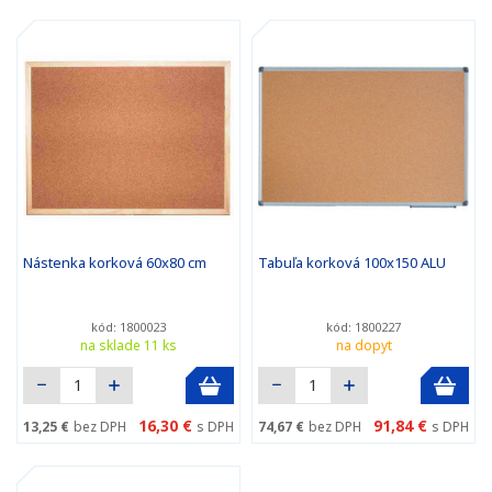
Nástenka korková 60x80 cm
Tabuľa korková 100x150 ALU
kód: 1800023
kód: 1800227
na sklade 11 ks
na dopyt
16,30 €
91,84 €
13,25 €
bez DPH
s DPH
74,67 €
bez DPH
s DPH