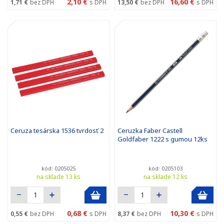
2,10 €
16,60 €
1,71 €
bez DPH
s DPH
13,50 €
bez DPH
s DPH
Ceruza tesárska 1536 tvrdosť 2
Ceruzka Faber Castell
Goldfaber 1222 s gumou 12ks
kód: 0205025
kód: 0205103
na sklade 13 ks
na sklade 12 ks
0,68 €
10,30 €
0,55 €
bez DPH
s DPH
8,37 €
bez DPH
s DPH