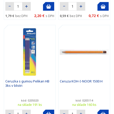
2,20 €
0,72 €
1,79 €
bez DPH
s DPH
0,59 €
bez DPH
s DPH
Ceruzka s gumou Pelikan HB
Ceruza KOH-I-NOOR 1500 H
3ks v blistri
kód: 0205020
kód: 0205114
na sklade 191 ks
na sklade 160 ks