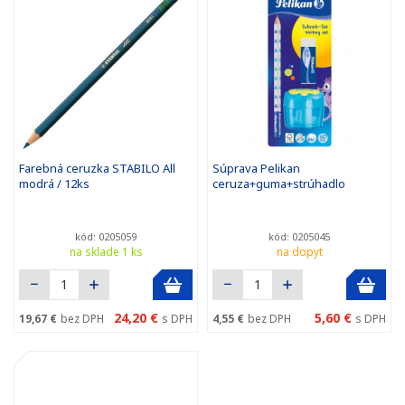
Farebná ceruzka STABILO All
Súprava Pelikan
modrá / 12ks
ceruza+guma+strúhadlo
kód: 0205059
kód: 0205045
na sklade 1 ks
na dopyt
24,20 €
5,60 €
19,67 €
bez DPH
s DPH
4,55 €
bez DPH
s DPH