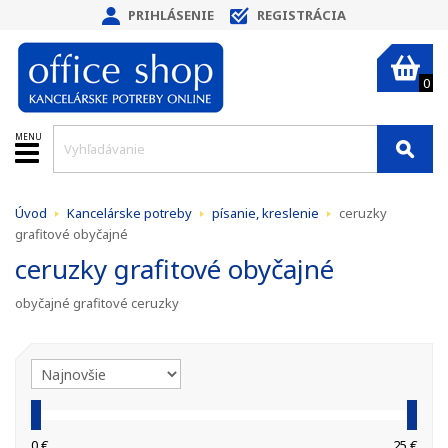
PRIHLÁSENIE
REGISTRÁCIA
0
MENU
Úvod
Kancelárske potreby
písanie, kreslenie
ceruzky
grafitové obyčajné
ceruzky grafitové obyčajné
obyčajné grafitové ceruzky
0 €
25 €