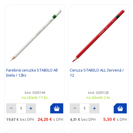
Farebná ceruzka STABILO All
Ceruza STABILO ALL červená /
biela / 12ks
12
kód: 0205144
kód: 0205128
na sklade 11 ks
na sklade 2 ks
24,20 €
5,30 €
19,67 €
bez DPH
s DPH
4,31 €
bez DPH
s DPH