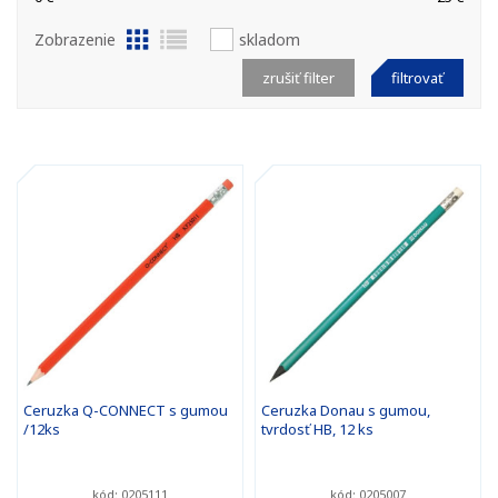
Zobrazenie
skladom
zrušiť filter
filtrovať
Ceruzka Q-CONNECT s gumou
Ceruzka Donau s gumou,
/12ks
tvrdosť HB, 12 ks
kód: 0205111
kód: 0205007