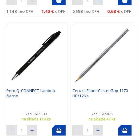
1,40 €
0,68 €
1,14 €
bez DPH
s DPH
0,55 €
bez DPH
s DPH
Pero Q-CONNECT Lambda
Ceruza Faber Castel Grip 1170
čierne
HB/12 ks
kód: 0205138
kód: 0205075
na sklade 119 ks
na sklade 47 ks