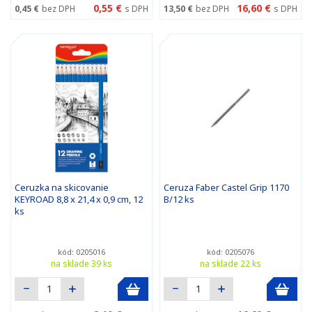
0,55 €
16,60 €
0,45 €
bez DPH
s DPH
13,50 €
bez DPH
s DPH
Ceruzka na skicovanie
Ceruza Faber Castel Grip 1170
KEYROAD 8,8 x 21,4 x 0,9 cm, 12
B/12 ks
ks
kód: 0205016
kód: 0205076
na sklade 39 ks
na sklade 22 ks