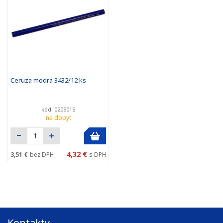
Ceruza modrá 3432/12 ks
kód: 0205015
na dopyt
4,32 €
3,51 €
bez DPH
s DPH
Kontakty