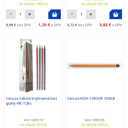
na sklade 1005 ks
na sklade 851 ks
1,20 €
0,88 €
0,98 €
bez DPH
s DPH
0,72 €
bez DPH
s DPH
Ceruza Sakota trojhranná bez
Ceruza KOH-I-NOOR 1500 B
gumy HB /12ks
kód: 0205110
kód: 0205105
na sklade 819 ks
na sklade 626 ks