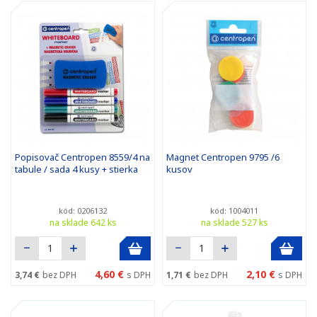
Popisovač Centropen 8559/4 na
Magnet Centropen 9795 /6
tabule / sada 4 kusy + stierka
kusov
kód: 0206132
kód: 1004011
na sklade 642 ks
na sklade 527 ks
4,60 €
2,10 €
3,74 €
bez DPH
s DPH
1,71 €
bez DPH
s DPH