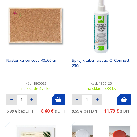
Nástenka korková 40x60 cm
Sprej k tabuli čistiaci Q-Connect
250ml
kód: 1800022
kód: 1800123
na sklade 472 ks
na sklade 433 ks
8,60 €
11,79 €
6,99 €
bez DPH
s DPH
9,59 €
bez DPH
s DPH