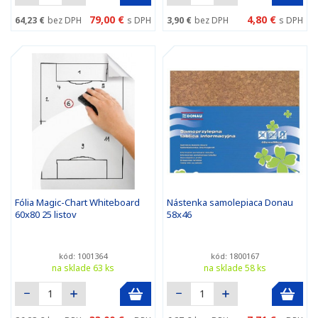
79,00 €
4,80 €
64,23 €
bez DPH
s DPH
3,90 €
bez DPH
s DPH
Fólia Magic-Chart Whiteboard
Nástenka samolepiaca Donau
60x80 25 listov
58x46
kód: 1001364
kód: 1800167
na sklade 63 ks
na sklade 58 ks