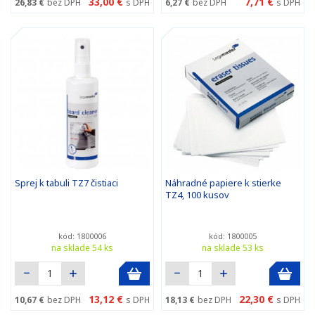
33,00 €
7,71 €
26,83 €
bez DPH
s DPH
6,27 €
bez DPH
s DPH
Sprej k tabuli TZ7 čistiaci
Náhradné papiere k stierke
TZ4, 100 kusov
kód: 1800006
kód: 1800005
na sklade 54 ks
na sklade 53 ks
13,12 €
22,30 €
10,67 €
bez DPH
s DPH
18,13 €
bez DPH
s DPH