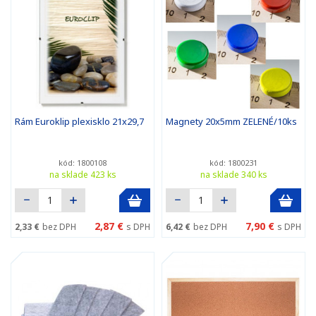
Rám Euroklip plexisklo 21x29,7
Magnety 20x5mm ZELENÉ/10ks
kód: 1800108
kód: 1800231
na sklade 423 ks
na sklade 340 ks
2,87 €
7,90 €
2,33 €
bez DPH
s DPH
6,42 €
bez DPH
s DPH