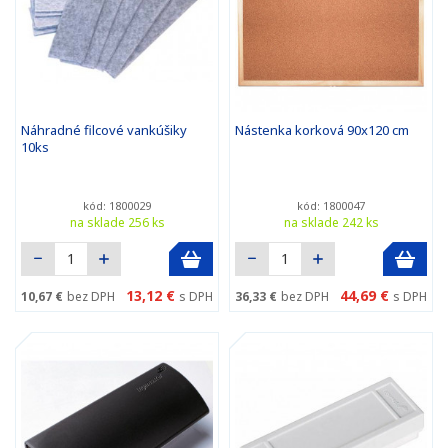
Náhradné filcové vankúšiky
Nástenka korková 90x120 cm
10ks
kód: 1800029
kód: 1800047
na sklade 256 ks
na sklade 242 ks
13,12 €
44,69 €
10,67 €
bez DPH
s DPH
36,33 €
bez DPH
s DPH