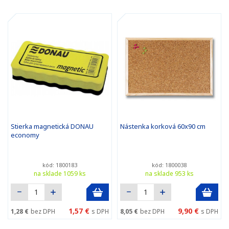
Stierka magnetická DONAU
Nástenka korková 60x90 cm
economy
kód: 1800183
kód: 1800038
na sklade 1059 ks
na sklade 953 ks
1,57 €
9,90 €
1,28 €
bez DPH
s DPH
8,05 €
bez DPH
s DPH