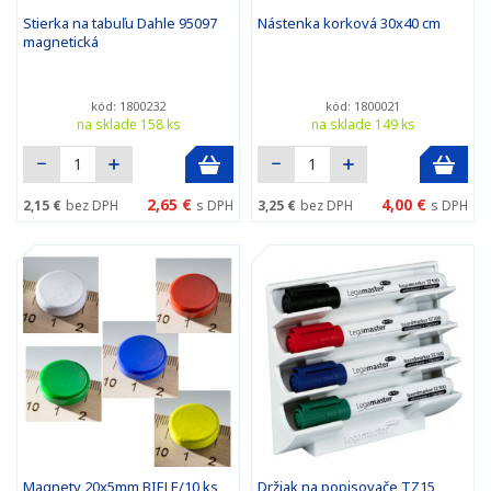
Stierka na tabuľu Dahle 95097
Nástenka korková 30x40 cm
magnetická
kód: 1800232
kód: 1800021
na sklade 158 ks
na sklade 149 ks
2,65 €
4,00 €
2,15 €
bez DPH
s DPH
3,25 €
bez DPH
s DPH
Magnety 20x5mm BIELE/10 ks
Držiak na popisovače TZ15