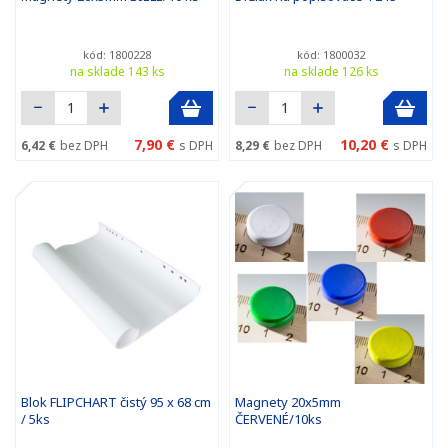
kód: 1800228
kód: 1800032
na sklade 143 ks
na sklade 126 ks
7,90 €
10,20 €
6,42 €
bez DPH
s DPH
8,29 €
bez DPH
s DPH
Blok FLIPCHART čistý 95 x 68 cm
Magnety 20x5mm
/ 5ks
ČERVENÉ/10ks