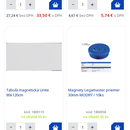
33,50 €
5,74 €
27,24 €
bez DPH
s DPH
4,67 €
bez DPH
s DPH
Tabuľa magnetická Unite
Magnety Legamaster priemer
90x120cm
30mm MODRÝ / 10ks
kód: 1800119
kód: 1800058
na sklade 65 ks
na sklade 65 ks