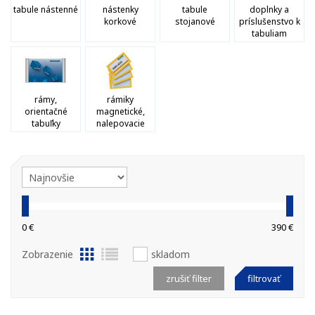
tabule nástenné
nástenky
tabule
doplnky a
korkové
stojanové
príslušenstvo k
tabuliam
rámy,
rámiky
orientačné
magnetické,
tabuľky
nalepovacie
0 €
390 €
Zobrazenie
skladom
zrušiť filter
filtrovať