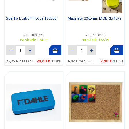
Stierka k tabuli filcová 120300
Magnety 20x5mm MODRÉ/10ks
kód: 1800028
kód: 1800189
na sklade 174 ks
na sklade 166 ks
28,60 €
7,90 €
23,25 €
bez DPH
s DPH
6,42 €
bez DPH
s DPH