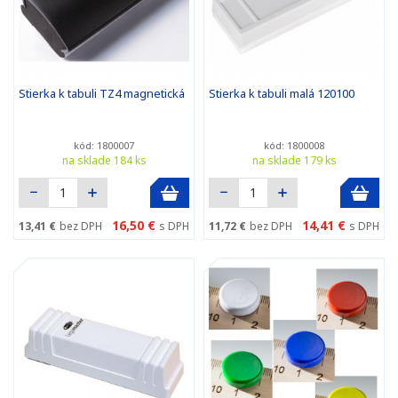
Stierka k tabuli TZ4 magnetická
Stierka k tabuli malá 120100
kód: 1800007
kód: 1800008
na sklade 184 ks
na sklade 179 ks
16,50 €
14,41 €
13,41 €
bez DPH
s DPH
11,72 €
bez DPH
s DPH