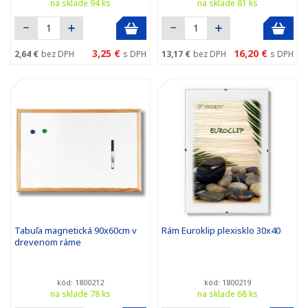
na sklade 94 ks
na sklade 81 ks
3,25 €
16,20 €
2,64 €
bez DPH
s DPH
13,17 €
bez DPH
s DPH
Tabuľa magnetická 90x60cm v
Rám Euroklip plexisklo 30x40
drevenom ráme
kód: 1800212
kód: 1800219
na sklade 78 ks
na sklade 68 ks