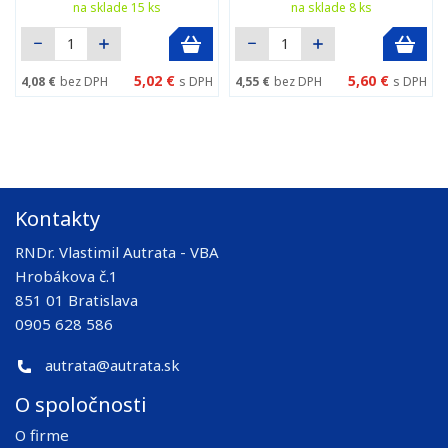
na sklade 15 ks
na sklade 8 ks
5,02 €
5,60 €
4,08 €
bez DPH
s DPH
4,55 €
bez DPH
s DPH
Kontakty
RNDr. Vlastimil Autrata - VBA
Hrobákova č.1
851 01 Bratislava
0905 628 586
autrata@autrata.sk
O spoločnosti
O firme