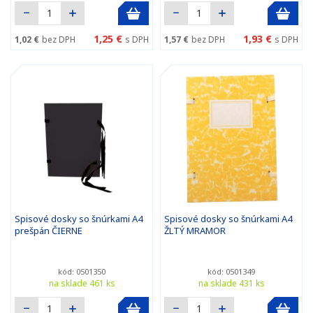
1,25 €
1,93 €
1,02 €
bez DPH
s DPH
1,57 €
bez DPH
s DPH
Spisové dosky so šnúrkami A4
Spisové dosky so šnúrkami A4
prešpán ČIERNE
ŽLTÝ MRAMOR
kód: 0501350
kód: 0501349
na sklade 461 ks
na sklade 431 ks