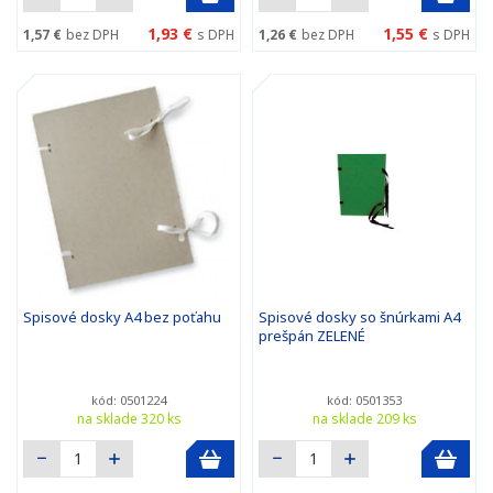
1,93 €
1,55 €
1,57 €
bez DPH
s DPH
1,26 €
bez DPH
s DPH
Spisové dosky A4 bez poťahu
Spisové dosky so šnúrkami A4
prešpán ZELENÉ
kód: 0501224
kód: 0501353
na sklade 320 ks
na sklade 209 ks