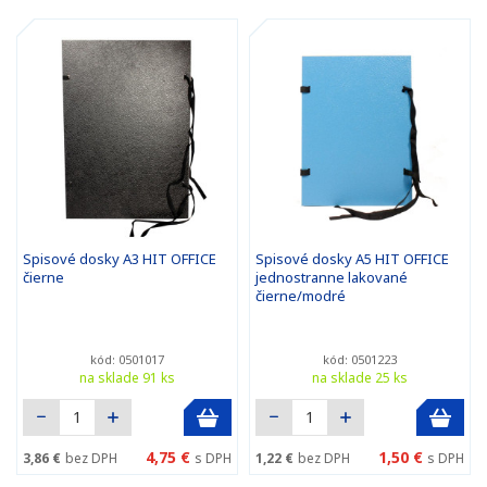
Spisové dosky A3 HIT OFFICE
Spisové dosky A5 HIT OFFICE
čierne
jednostranne lakované
čierne/modré
kód: 0501017
kód: 0501223
na sklade 91 ks
na sklade 25 ks
4,75 €
1,50 €
3,86 €
bez DPH
s DPH
1,22 €
bez DPH
s DPH