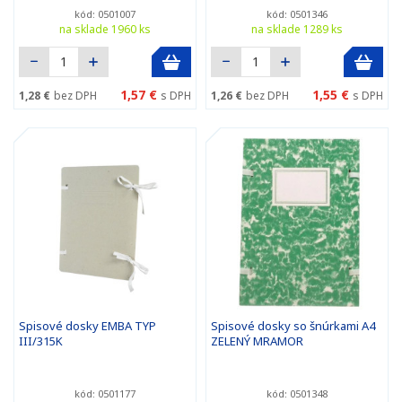
kód: 0501007
kód: 0501346
na sklade 1960 ks
na sklade 1289 ks
1,57 €
1,55 €
1,28 €
bez DPH
s DPH
1,26 €
bez DPH
s DPH
Spisové dosky EMBA TYP
Spisové dosky so šnúrkami A4
III/315K
ZELENÝ MRAMOR
kód: 0501177
kód: 0501348