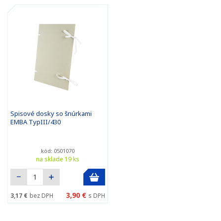
Spisové dosky so šnúrkami
EMBA TypIII/430
kód: 0501070
na sklade 19 ks
3,90 €
3,17 €
bez DPH
s DPH