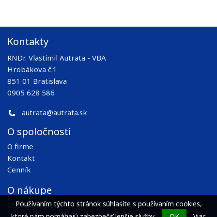
Kontakty
RNDr. Vlastimil Autrata - VBA
Hrobákova č.1
851 01 Bratislava
0905 628 586
autrata@autrata.sk
O spoločnosti
O firme
Kontakt
Cenník
O nákupe
Používaním týchto stránok súhlasíte s používaním cookies,
Obchodné podmienky
ktoré nám pomáhajú zabezpečiť lepšie služby.
OK
Viac