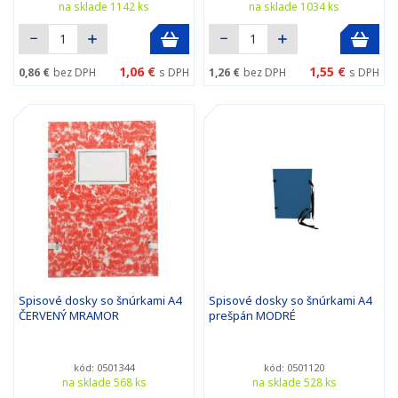
na sklade 1142 ks
na sklade 1034 ks
1,06 €
1,55 €
0,86 €
bez DPH
s DPH
1,26 €
bez DPH
s DPH
Spisové dosky so šnúrkami A4
Spisové dosky so šnúrkami A4
ČERVENÝ MRAMOR
prešpán MODRÉ
kód: 0501344
kód: 0501120
na sklade 568 ks
na sklade 528 ks