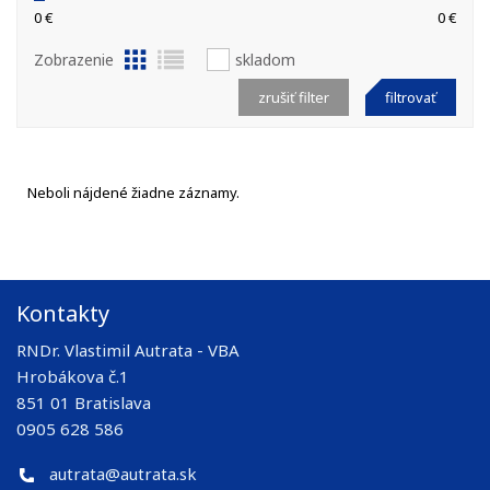
0 €
0 €
Zobrazenie
skladom
zrušiť filter
filtrovať
Neboli nájdené žiadne záznamy.
Kontakty
RNDr. Vlastimil Autrata - VBA
Hrobákova č.1
851 01 Bratislava
0905 628 586
autrata@autrata.sk