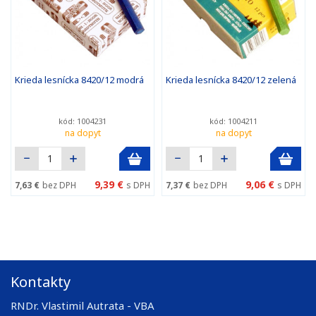
Krieda lesnícka 8420/12 modrá
Krieda lesnícka 8420/12 zelená
kód: 1004231
kód: 1004211
na dopyt
na dopyt
9,39 €
9,06 €
7,63 €
bez DPH
s DPH
7,37 €
bez DPH
s DPH
Kontakty
RNDr. Vlastimil Autrata - VBA