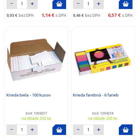
1,14 €
0,57 €
0,93 €
bez DPH
s DPH
0,46 €
bez DPH
s DPH
Krieda biela - 100 kusov
Krieda farebná - 6 farieb
kód: 1004217
kód: 1004218
na sklade 242 ks
na sklade 205 ks