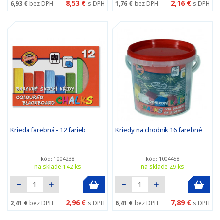
8,53 €
2,16 €
6,93 €
bez DPH
s DPH
1,76 €
bez DPH
s DPH
Krieda farebná - 12 farieb
Kriedy na chodník 16 farebné
kód: 1004238
kód: 1004458
na sklade 142 ks
na sklade 29 ks
2,96 €
7,89 €
2,41 €
bez DPH
s DPH
6,41 €
bez DPH
s DPH