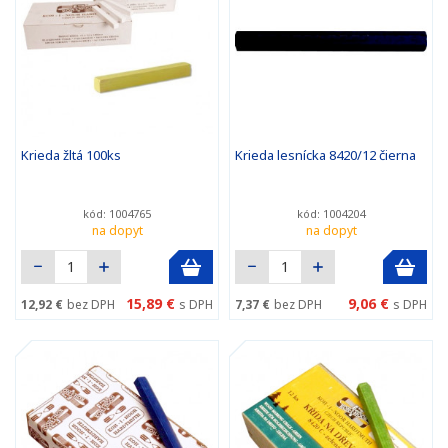
Krieda žltá 100ks
Krieda lesnícka 8420/12 čierna
kód: 1004765
kód: 1004204
na dopyt
na dopyt
15,89 €
9,06 €
12,92 €
bez DPH
s DPH
7,37 €
bez DPH
s DPH