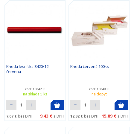
Krieda lesnícka 8420/12
Krieda červená 100ks
červená
kód: 1004230
kód: 1004836
na sklade 5 ks
na dopyt
9,43 €
15,89 €
7,67 €
bez DPH
s DPH
12,92 €
bez DPH
s DPH