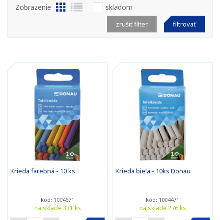
Zobrazenie
skladom
zrušiť filter
filtrovať
Krieda farebná - 10 ks
Krieda biela - 10ks Donau
kód: 1004671
kód: 1004471
na sklade 331 ks
na sklade 276 ks