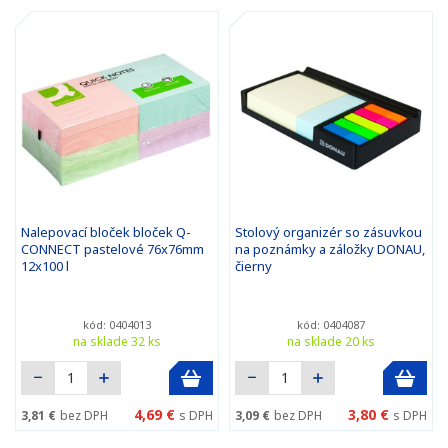
Nalepovací bloček bloček Q-
Stolový organizér so zásuvkou
CONNECT pastelové 76x76mm
na poznámky a záložky DONAU,
12x100 l
čierny
kód: 0404013
kód: 0404087
na sklade 32 ks
na sklade 20 ks
4,69 €
3,80 €
3,81 €
bez DPH
s DPH
3,09 €
bez DPH
s DPH