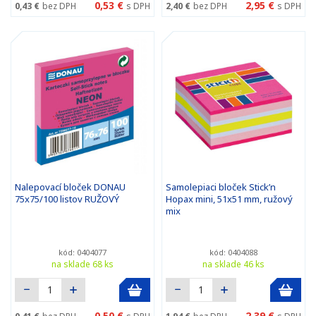
0,53 €
2,95 €
0,43 €
bez DPH
s DPH
2,40 €
bez DPH
s DPH
Nalepovací bloček DONAU
Samolepiaci bloček Stick’n
75x75/100 listov RUŽOVÝ
Hopax mini, 51x51 mm, ružový
mix
kód: 0404077
kód: 0404088
na sklade 68 ks
na sklade 46 ks
0,50 €
2,39 €