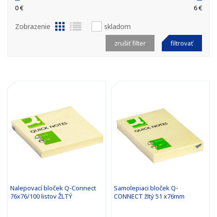
0 €
6 €
Zobrazenie
skladom
zrušiť filter
filtrovať
Nalepovací bloček Q-Connect
Samolepiaci bloček Q-
76x76/100 listov ŽLTÝ
CONNECT žltý 51 x76mm