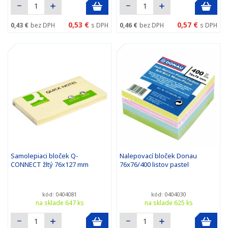
0,53 €
0,57 €
0,43 €
bez DPH
s DPH
0,46 €
bez DPH
s DPH
Samolepiaci bloček Q-
Nalepovací bloček Donau
CONNECT žltý 76x127 mm
76x76/400 listov pastel
kód: 0404081
kód: 0404030
na sklade 647 ks
na sklade 625 ks