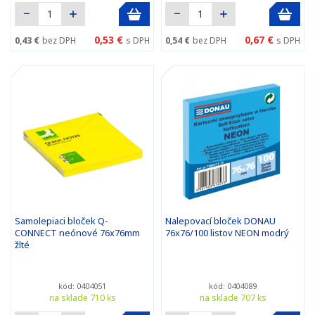
0,53 €
0,67 €
0,43 €
bez DPH
s DPH
0,54 €
bez DPH
s DPH
Samolepiaci bloček Q-
Nalepovací bloček DONAU
CONNECT neónové 76x76mm
76x76/100 listov NEON modrý
žlté
kód: 0404051
kód: 0404089
na sklade 710 ks
na sklade 707 ks