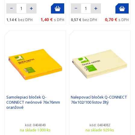
1,40 €
0,70 €
1,14 €
bez DPH
s DPH
0,57 €
bez DPH
s DPH
Samolepiaci bloček Q-
Nalepovací bloček Q-CONNECT
CONNECT neónové 76x76mm
76x102/100 listov žltý
oranžové
kód: 0404049
kód: 0404082
na sklade 1000 ks
na sklade 929 ks