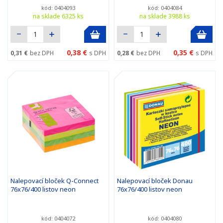
kód: 0404093
kód: 0404084
na sklade 6325 ks
na sklade 3988 ks
0,38 €
0,35 €
0,31 €
bez DPH
s DPH
0,28 €
bez DPH
s DPH
Nalepovací bloček Q-Connect
Nalepovací bloček Donau
76x76/400 listov neon
76x76/400 listov neon
kód: 0404072
kód: 0404080