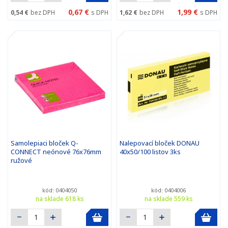
0,67 €
1,99 €
0,54 €
bez DPH
s DPH
1,62 €
bez DPH
s DPH
Samolepiaci bloček Q-
Nalepovací bloček DONAU
CONNECT neónové 76x76mm
40x50/100 listov 3ks
ružové
kód: 0404050
kód: 0404006
na sklade 618 ks
na sklade 559 ks