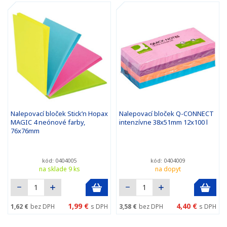
Nalepovací bloček Stick’n Hopax
Nalepovací bloček Q-CONNECT
MAGIC 4 neónové farby,
intenzívne 38x51mm 12x100 l
76x76mm
kód: 0404005
kód: 0404009
na sklade 9 ks
na dopyt
1,99 €
4,40 €
1,62 €
bez DPH
s DPH
3,58 €
bez DPH
s DPH