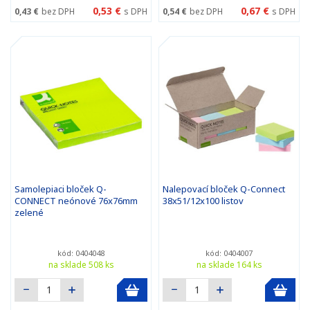
0,53 €
0,67 €
0,43 €
bez DPH
s DPH
0,54 €
bez DPH
s DPH
Samolepiaci bloček Q-
Nalepovací bloček Q-Connect
CONNECT neónové 76x76mm
38x51/12x100 listov
zelené
kód: 0404048
kód: 0404007
na sklade 508 ks
na sklade 164 ks