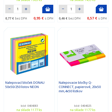
0,95 €
0,57 €
0,77 €
bez DPH
s DPH
0,46 €
bez DPH
s DPH
Nalepovací bloček DONAU
Nalepovacie bločky Q-
50x50/250 listov NEON
CONNECT, papierové, 20x50
mm,4x50 lístkov
kód: 0404083
kód: 0404025
na sklade 1177 ks
na sklade 1177 ks