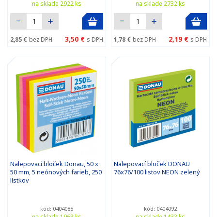
na sklade 2922 ks
na sklade 2732 ks
3,50 €
2,19 €
2,85 €
bez DPH
s DPH
1,78 €
bez DPH
s DPH
Nalepovací bloček Donau, 50 x
Nalepovací bloček DONAU
50 mm, 5 neónových farieb, 250
76x76/100 listov NEON zelený
lístkov
kód: 0404085
kód: 0404092
na sklade 1963 ks
na sklade 1433 ks