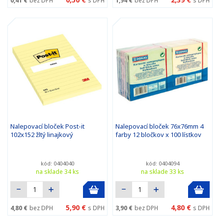
0,41 €
bez DPH
s DPH
1,94 €
bez DPH
s DPH
Nalepovací bloček Post-it
Nalepovací bloček 76x76mm 4
102x152 žltý linajkový
farby 12 bločkov x 100 lístkov
kód: 0404040
kód: 0404094
na sklade 34 ks
na sklade 33 ks
5,90 €
4,80 €
4,80 €
bez DPH
s DPH
3,90 €
bez DPH
s DPH