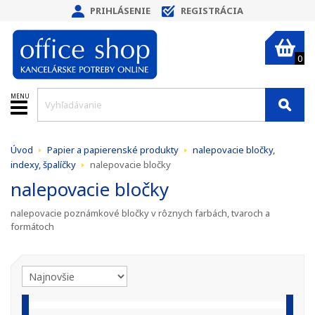
PRIHLÁSENIE
REGISTRÁCIA
0
MENU
Úvod
Papier a papierenské produkty
nalepovacie bločky,
indexy, špalíčky
nalepovacie bločky
nalepovacie bločky
nalepovacie poznámkové bločky v rôznych farbách, tvaroch a
formátoch