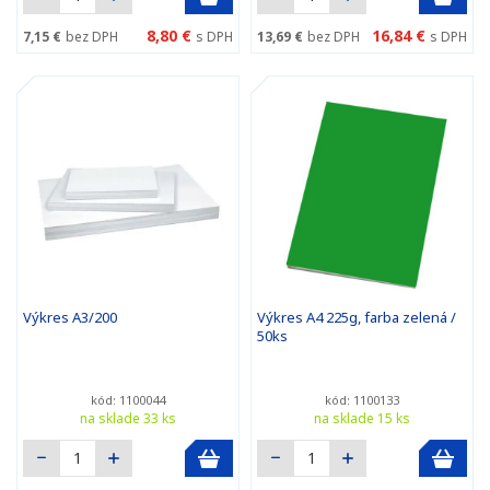
8,80 €
16,84 €
7,15 €
bez DPH
s DPH
13,69 €
bez DPH
s DPH
Výkres A3/200
Výkres A4 225g, farba zelená /
50ks
kód: 1100044
kód: 1100133
na sklade 33 ks
na sklade 15 ks