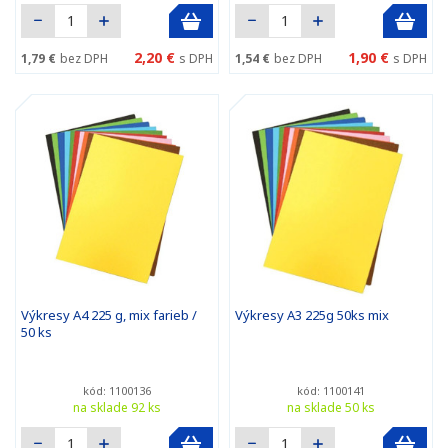
2,20 €
1,90 €
1,79 €
bez DPH
s DPH
1,54 €
bez DPH
s DPH
Výkresy A4 225 g, mix farieb /
Výkresy A3 225g 50ks mix
50 ks
kód: 1100136
kód: 1100141
na sklade 92 ks
na sklade 50 ks