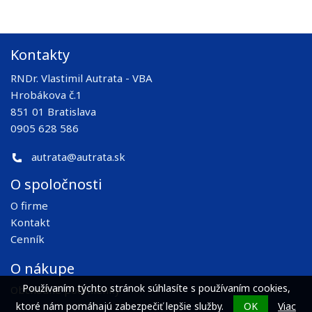
Kontakty
RNDr. Vlastimil Autrata - VBA
Hrobákova č.1
851 01 Bratislava
0905 628 586
autrata@autrata.sk
O spoločnosti
O firme
Kontakt
Cenník
O nákupe
Používaním týchto stránok súhlasíte s používaním cookies,
Obchodné podmienky
ktoré nám pomáhajú zabezpečiť lepšie služby.
OK
Viac