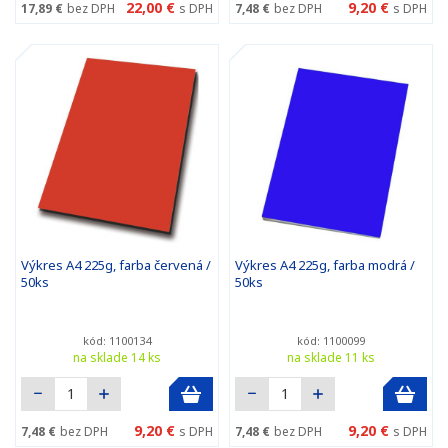
22,00 €
9,20 €
17,89 €
bez DPH
s DPH
7,48 €
bez DPH
s DPH
Výkres A4 225g, farba červená /
Výkres A4 225g, farba modrá /
50ks
50ks
kód: 1100134
kód: 1100099
na sklade 14 ks
na sklade 11 ks
9,20 €
9,20 €
7,48 €
bez DPH
s DPH
7,48 €
bez DPH
s DPH