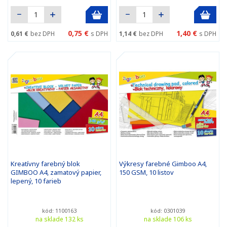
0,75 €
1,40 €
0,61 €
bez DPH
s DPH
1,14 €
bez DPH
s DPH
Kreatívny farebný blok
Výkresy farebné Gimboo A4,
GIMBOO A4, zamatový papier,
150 GSM, 10 listov
lepený, 10 farieb
kód: 1100163
kód: 0301039
na sklade 132 ks
na sklade 106 ks