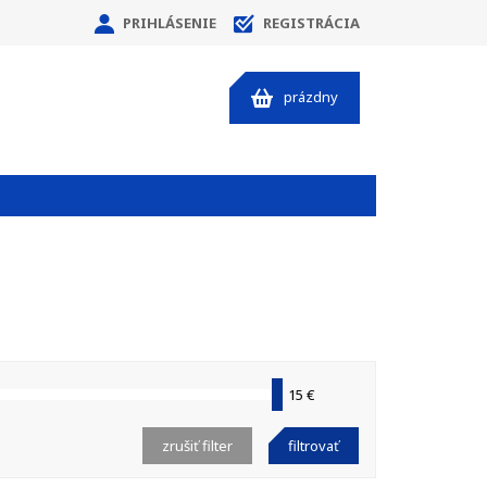
PRIHLÁSENIE
REGISTRÁCIA
prázdny
15 €
zrušiť filter
filtrovať