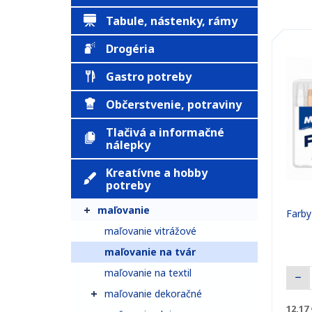
Tabule, nástenky, rámy
Drogéria
Gastro potreby
Občerstvenie, potraviny
Tlačivá a informačné
nálepky
Kreatívne a hobby
potreby
maľovanie
Farby
maľovanie vitrážové
maľovanie na tvár
maľovanie na textil
maľovanie dekoračné
12,17 