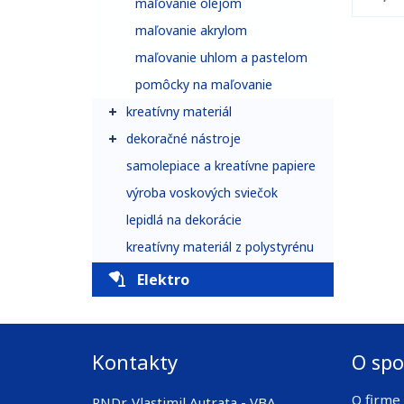
maľovanie olejom
maľovanie akrylom
maľovanie uhlom a pastelom
pomôcky na maľovanie
kreatívny materiál
dekoračné nástroje
samolepiace a kreatívne papiere
výroba voskových sviečok
lepidlá na dekorácie
kreatívny materiál z polystyrénu
Elektro
Kontakty
O spo
O firme
RNDr. Vlastimil Autrata - VBA