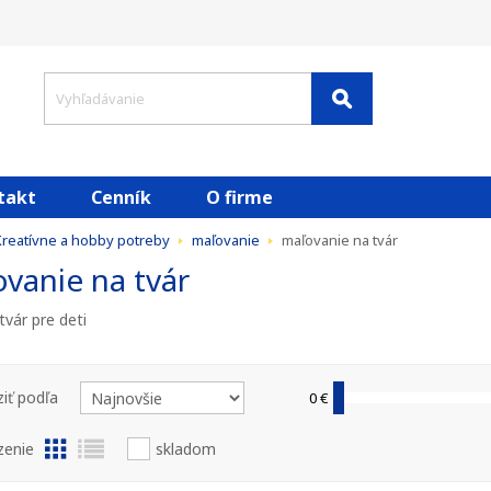
takt
Cenník
O firme
reatívne a hobby potreby
maľovanie
maľovanie na tvár
vanie na tvár
tvár pre deti
iť podľa
0 €
zenie
skladom