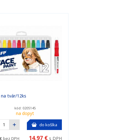
 na tvár/12ks
kód: 0205145
na dopyt
do košíka
14,97 €
s DPH
€
bez DPH