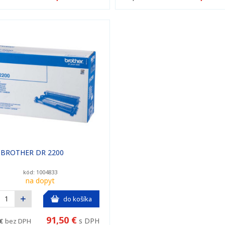
c BROTHER DR 2200
kód: 1004833
na dopyt
do košíka
91,50 €
s DPH
€
bez DPH