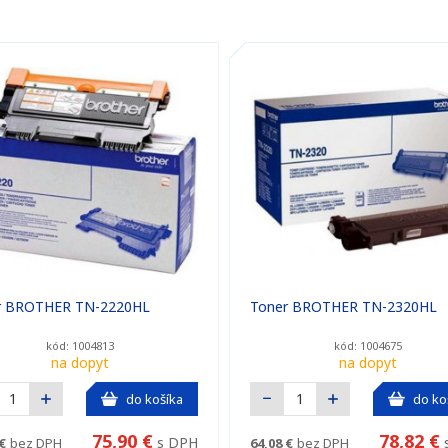
r BROTHER TN-2220HL
Toner BROTHER TN-2320HL
kód: 1004813
kód: 1004675
na dopyt
na dopyt
do košíka
do ko
75,90 €
78,82 €
s DPH
€
bez DPH
64,08 €
bez DPH