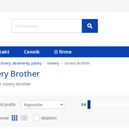
takt
Cenník
O firme
onery, atramenty, pásky
tonery
tonery Brother
ry Brother
ne tonery Brother
iť podľa
0 €
zenie
skladom