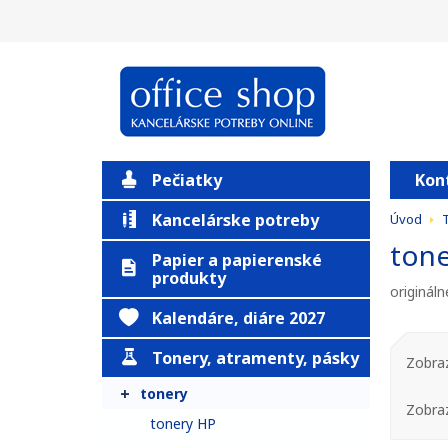
Pečiatky
Kon
Kancelárske potreby
Úvod
T
tone
Papier a papierenské
produkty
originál
Kalendáre, diáre 2027
Tonery, atramenty, pásky
Zobraz
tonery
Zobra
tonery HP