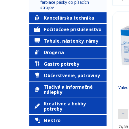
farbiace pásky do písacích
strojov
Kancelárska technika
Počítačové príslušenstvo
Tabule, nástenky, rámy
Drogéria
Gastro potreby
Občerstvenie, potraviny
Tlačivá a informačné
Vale
nálepky
Kreatívne a hobby
potreby
Elektro
74,39 