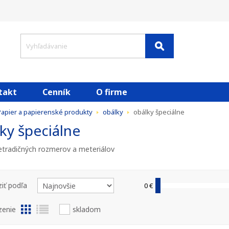
takt
Cenník
O firme
apier a papierenské produkty
obálky
obálky špeciálne
ky špeciálne
etradičných rozmerov a meteriálov
iť podľa
0 €
zenie
skladom