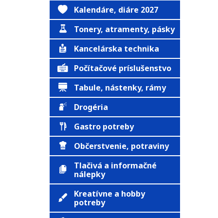
Kalendáre, diáre 2027
Tonery, atramenty, pásky
Kancelárska technika
Počítačové príslušenstvo
Tabule, nástenky, rámy
Drogéria
Gastro potreby
Občerstvenie, potraviny
Tlačivá a informačné
nálepky
Kreatívne a hobby
potreby