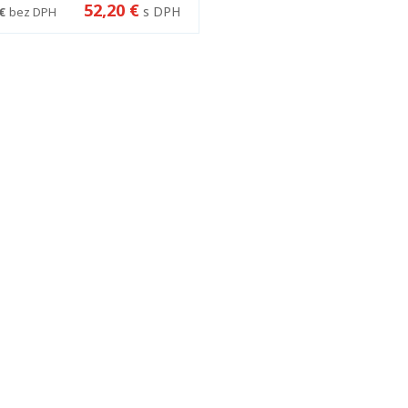
52,20 €
s DPH
€
bez DPH