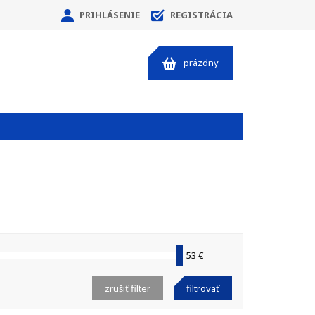
PRIHLÁSENIE
REGISTRÁCIA
prázdny
53 €
zrušiť filter
filtrovať