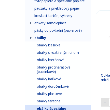
fotopapiere a špeciálne papiere
pauzáky a prieklepový papier
kresliaci kartón, výkresy
etikety samolepiace
pásky do pokladní (papierové)
obálky
obálky klasické
obálky s rozšíreným dnom
obálky kartónové
obálky protinárazové
(bublinkové)
Odkl
obálky balíkové
mix/1
obálky doručenkové
obálky plastové
obálky farebné
obálky špeciálne