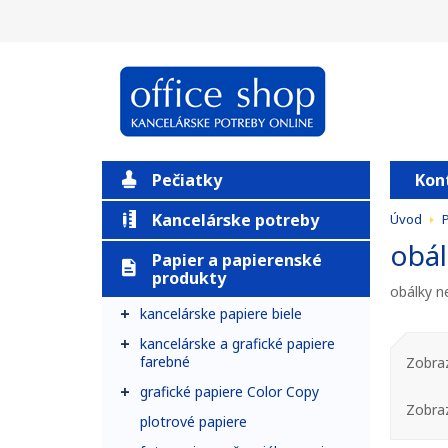
Pečiatky
Kon
Kancelárske potreby
Úvod
P
obál
Papier a papierenské
produkty
obálky n
kancelárske papiere biele
kancelárske a grafické papiere
farebné
Zobraz
grafické papiere Color Copy
Zobra
plotrové papiere