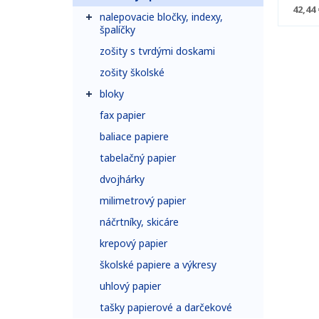
42,44 
nalepovacie bločky, indexy,
špalíčky
zošity s tvrdými doskami
zošity školské
bloky
fax papier
baliace papiere
tabelačný papier
dvojhárky
milimetrový papier
náčrtníky, skicáre
krepový papier
školské papiere a výkresy
uhlový papier
tašky papierové a darčekové