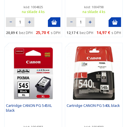
kód: 1004825
kód: 1004798
na sklade 4 ks
na sklade 4 ks
25,70 €
14,97 €
20,89 €
bez DPH
s DPH
12,17 €
bez DPH
s DPH
Cartridge CANON PG 545XL
Cartridge CANON PG 540L black
black
kód: 1004383
kód: 1004090