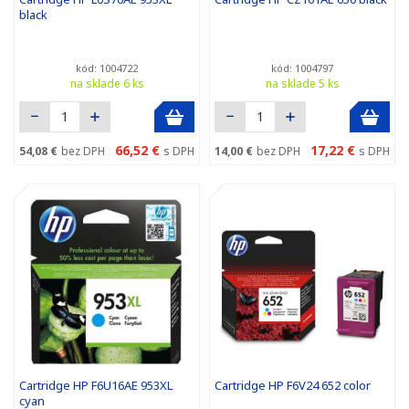
black
kód: 1004722
kód: 1004797
na sklade 6 ks
na sklade 5 ks
66,52 €
17,22 €
54,08 €
bez DPH
s DPH
14,00 €
bez DPH
s DPH
Cartridge HP F6U16AE 953XL
Cartridge HP F6V24 652 color
cyan