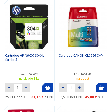
Cartridge HP N9K07 304XL
Cartridge CANON CLI 526 CMY
farebná
kód: 1004632
kód: 1004448
na sklade 1 ks
na dopyt
31,16 €
45,00 €
25,33 €
bez DPH
s DPH
36,59 €
bez DPH
s DPH