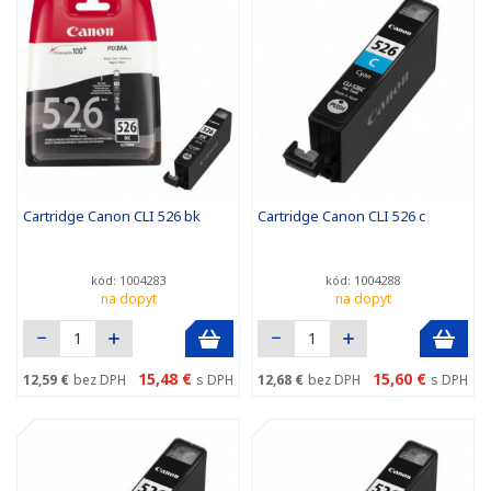
Cartridge Canon CLI 526 bk
Cartridge Canon CLI 526 c
kód: 1004283
kód: 1004288
na dopyt
na dopyt
15,48 €
15,60 €
12,59 €
bez DPH
s DPH
12,68 €
bez DPH
s DPH