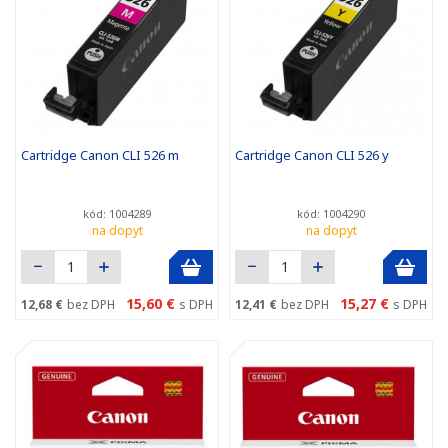
Cartridge Canon CLI 526 m
Cartridge Canon CLI 526 y
kód: 1004289
kód: 1004290
na dopyt
na dopyt
15,60 €
15,27 €
12,68 €
bez DPH
s DPH
12,41 €
bez DPH
s DPH