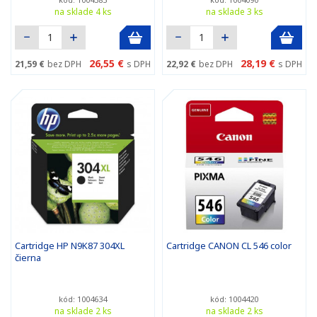
na sklade 4 ks
na sklade 3 ks
26,55 €
28,19 €
21,59 €
bez DPH
s DPH
22,92 €
bez DPH
s DPH
Cartridge HP N9K87 304XL
Cartridge CANON CL 546 color
čierna
kód: 1004634
kód: 1004420
na sklade 2 ks
na sklade 2 ks