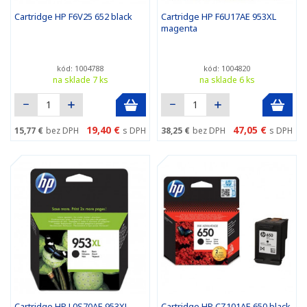
Cartridge HP F6V25 652 black
Cartridge HP F6U17AE 953XL
magenta
kód: 1004788
kód: 1004820
na sklade 7 ks
na sklade 6 ks
19,40 €
47,05 €
15,77 €
bez DPH
s DPH
38,25 €
bez DPH
s DPH
Cartridge HP L0S70AE 953XL
Cartridge HP CZ101AE 650 black