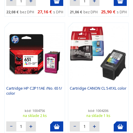
27,16 €
25,90 €
22,08 €
bez DPH
s DPH
21,06 €
bez DPH
s DPH
Cartridge HP C2P11AE /No. 651/
Cartridge CANON CL 541XL color
color
kód: 1004756
kód: 1004206
na sklade 2 ks
na sklade 1 ks