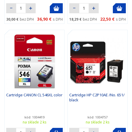
36,90 €
22,50 €
30,00 €
bez DPH
s DPH
18,29 €
bez DPH
s DPH
Cartridge CANON CL 546XL color
Cartridge HP C2P10AE /No. 651/
black
kód: 1004419
kód: 1004757
na sklade 2 ks
na sklade 2 ks