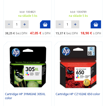
kód: 1004821
kód: 1004789
na sklade 5 ks
na sklade 5 ks
47,05 €
18,90 €
38,25 €
bez DPH
s DPH
15,37 €
bez DPH
s DPH
Cartridge HP 3YM63AE 305XL
Cartridge HP CZ102AE 650 color
color