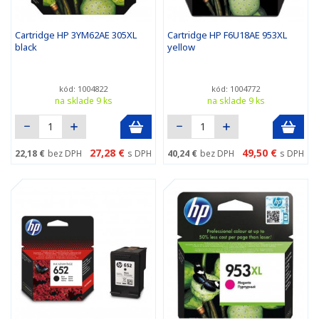
Cartridge HP 3YM62AE 305XL
Cartridge HP F6U18AE 953XL
black
yellow
kód: 1004822
kód: 1004772
na sklade 9 ks
na sklade 9 ks
27,28 €
49,50 €
22,18 €
bez DPH
s DPH
40,24 €
bez DPH
s DPH