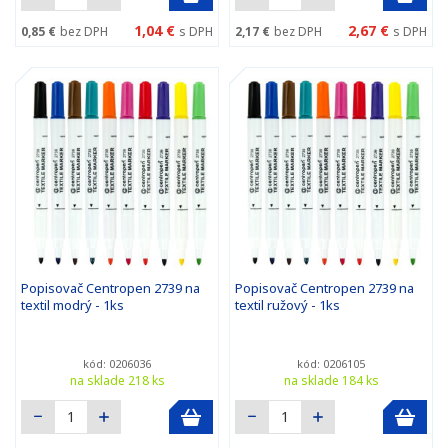
1,04 €
2,67 €
0,85 €
bez DPH
s DPH
2,17 €
bez DPH
s DPH
Popisovač Centropen 2739 na
Popisovač Centropen 2739 na
textil modrý - 1ks
textil ružový - 1ks
kód: 0206036
kód: 0206105
na sklade 218 ks
na sklade 184 ks