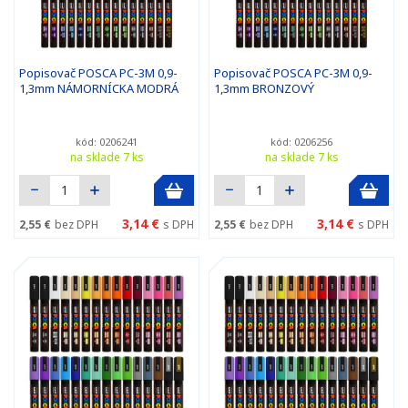
Popisovač POSCA PC-3M 0,9-
Popisovač POSCA PC-3M 0,9-
1,3mm NÁMORNÍCKA MODRÁ
1,3mm BRONZOVÝ
kód: 0206241
kód: 0206256
na sklade 7 ks
na sklade 7 ks
3,14 €
3,14 €
2,55 €
bez DPH
s DPH
2,55 €
bez DPH
s DPH