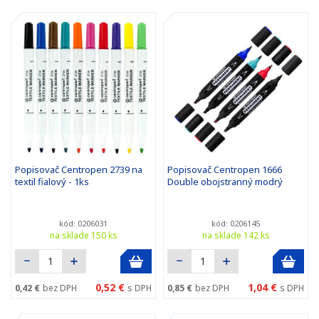
Popisovač Centropen 2739 na
Popisovač Centropen 1666
textil fialový - 1ks
Double obojstranný modrý
kód: 0206031
kód: 0206145
na sklade 150 ks
na sklade 142 ks
0,52 €
1,04 €
0,42 €
bez DPH
s DPH
0,85 €
bez DPH
s DPH