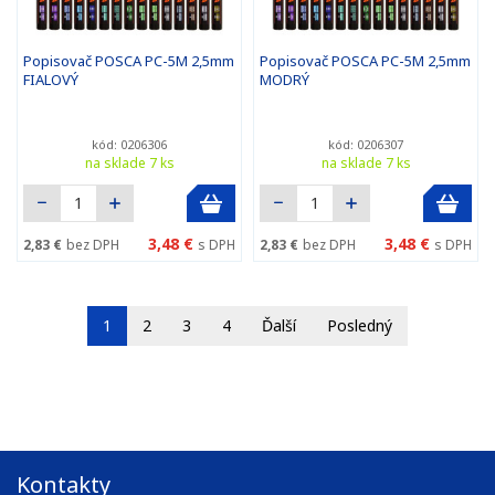
Popisovač POSCA PC-5M 2,5mm
Popisovač POSCA PC-5M 2,5mm
FIALOVÝ
MODRÝ
kód: 0206306
kód: 0206307
na sklade 7 ks
na sklade 7 ks
3,48 €
3,48 €
2,83 €
bez DPH
s DPH
2,83 €
bez DPH
s DPH
1
2
3
4
Ďalší
Posledný
Kontakty