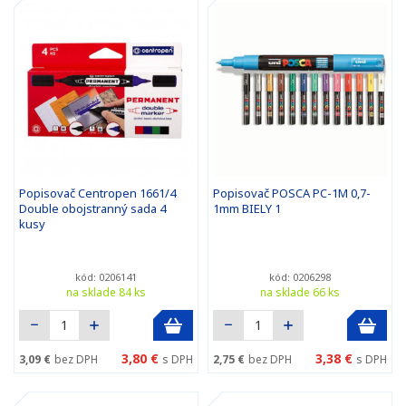
Popisovač Centropen 1661/4
Popisovač POSCA PC-1M 0,7-
Double obojstranný sada 4
1mm BIELY 1
kusy
kód: 0206141
kód: 0206298
na sklade 84 ks
na sklade 66 ks
3,80 €
3,38 €
3,09 €
bez DPH
s DPH
2,75 €
bez DPH
s DPH