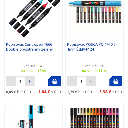
Popisovač Centropen 1666
Popisovač POSCA PC-1M 0,7-
Double obojstranný zelený
1mm ČIERNY 24
kód: 0206149
kód: 0206299
na sklade 16 ks
na sklade 11 ks
1,04 €
3,38 €
0,85 €
bez DPH
s DPH
2,75 €
bez DPH
s DPH