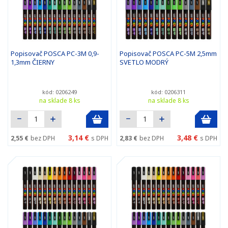
Popisovač POSCA PC-3M 0,9-
Popisovač POSCA PC-5M 2,5mm
1,3mm ČIERNY
SVETLO MODRÝ
kód: 0206249
kód: 0206311
na sklade 8 ks
na sklade 8 ks
3,14 €
3,48 €
2,55 €
bez DPH
s DPH
2,83 €
bez DPH
s DPH