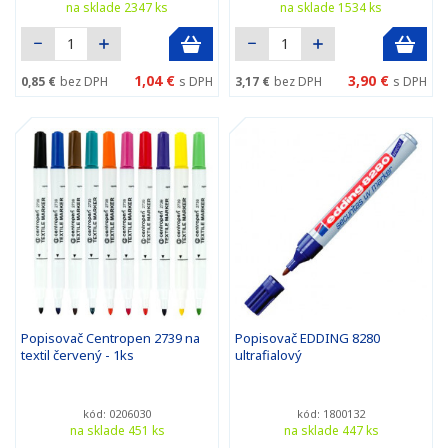
na sklade 2347 ks
na sklade 1534 ks
1,04 €
3,90 €
0,85 €
bez DPH
s DPH
3,17 €
bez DPH
s DPH
Popisovač Centropen 2739 na
Popisovač EDDING 8280
textil červený - 1ks
ultrafialový
kód: 0206030
kód: 1800132
na sklade 451 ks
na sklade 447 ks