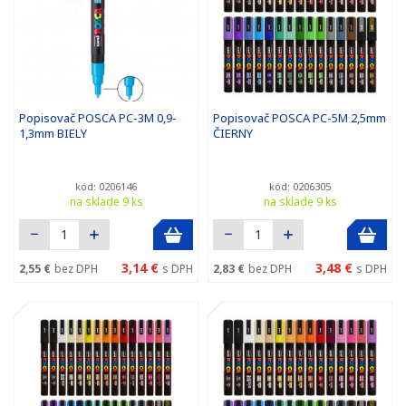
Popisovač POSCA PC-3M 0,9-
Popisovač POSCA PC-5M 2,5mm
1,3mm BIELY
ČIERNY
kód: 0206146
kód: 0206305
na sklade 9 ks
na sklade 9 ks
3,14 €
3,48 €
2,55 €
bez DPH
s DPH
2,83 €
bez DPH
s DPH