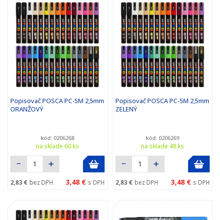
Popisovač POSCA PC-5M 2,5mm
Popisovač POSCA PC-5M 2,5mm
ORANŽOVÝ
ZELENÝ
kód: 0206268
kód: 0206269
na sklade 60 ks
na sklade 48 ks
3,48 €
3,48 €
2,83 €
bez DPH
s DPH
2,83 €
bez DPH
s DPH