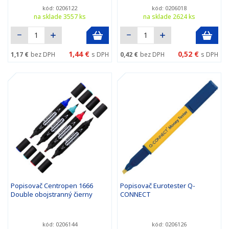
kód: 0206122
kód: 0206018
na sklade 3557 ks
na sklade 2624 ks
1,44 €
0,52 €
1,17 €
bez DPH
s DPH
0,42 €
bez DPH
s DPH
Popisovač Centropen 1666
Popisovač Eurotester Q-
Double obojstranný čierny
CONNECT
kód: 0206144
kód: 0206126