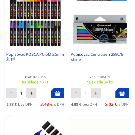
Popisovač POSCA PC-5M 2,5mm
Popisovač Centropen 2590/6
ŽLTÝ
shine
kód: 0206316
kód: 0206139
na sklade 40 ks
na sklade 34 ks
3,48 €
5,02 €
2,83 €
bez DPH
s DPH
4,08 €
bez DPH
s DPH