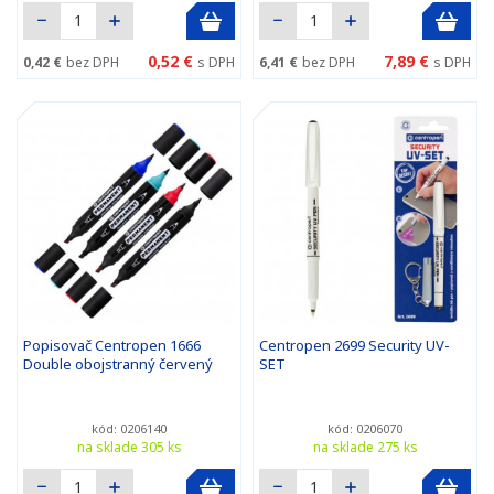
0,52 €
7,89 €
0,42 €
bez DPH
s DPH
6,41 €
bez DPH
s DPH
Popisovač Centropen 1666
Centropen 2699 Security UV-
Double obojstranný červený
SET
kód: 0206140
kód: 0206070
na sklade 305 ks
na sklade 275 ks