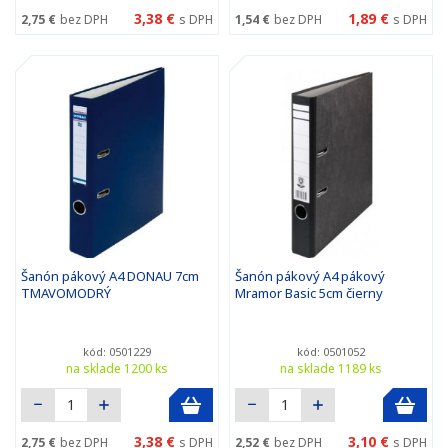
3,38 €
1,89 €
2,75 €
bez DPH
s DPH
1,54 €
bez DPH
s DPH
Šanón pákový A4 DONAU 7cm
Šanón pákový A4 pákový
TMAVOMODRÝ
Mramor Basic 5cm čierny
kód: 0501229
kód: 0501052
na sklade 1200 ks
na sklade 1189 ks
3,38 €
3,10 €
2,75 €
bez DPH
s DPH
2,52 €
bez DPH
s DPH