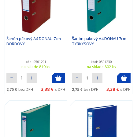
Šanón pákový A4 DONAU 7cm
Šanón pákový A4 DONAU 7cm
BORDOVÝ
TYRKYSOVÝ
kód: 0501201
kód: 0501230
na sklade 819 ks
na sklade 802 ks
3,38 €
3,38 €
2,75 €
bez DPH
s DPH
2,75 €
bez DPH
s DPH