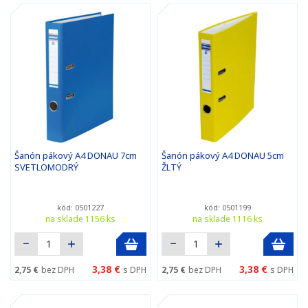
Šanón pákový A4 DONAU 7cm
Šanón pákový A4 DONAU 5cm
SVETLOMODRÝ
ŽLTÝ
kód: 0501227
kód: 0501199
na sklade 1156 ks
na sklade 1116 ks
3,38 €
3,38 €
2,75 €
bez DPH
s DPH
2,75 €
bez DPH
s DPH