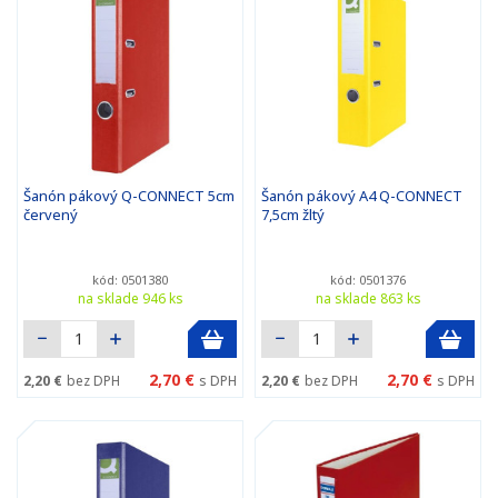
Šanón pákový Q-CONNECT 5cm
Šanón pákový A4 Q-CONNECT
červený
7,5cm žltý
kód: 0501380
kód: 0501376
na sklade 946 ks
na sklade 863 ks
2,70 €
2,70 €
2,20 €
bez DPH
s DPH
2,20 €
bez DPH
s DPH