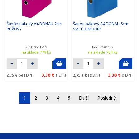
Šanón pákový A4 DONAU 7cm
Šanón pákový A4 DONAU 5cm
RUŽOVÝ
SVETLOMODRÝ
kód: 0501219
kód: 0501187
na sklade 779 ks
na sklade 764 ks
3,38 €
3,38 €
2,75 €
bez DPH
s DPH
2,75 €
bez DPH
s DPH
1
2
3
4
5
Ďalší
Posledný