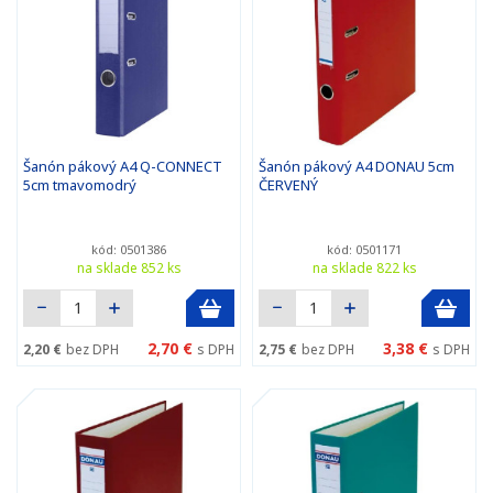
Šanón pákový A4 Q-CONNECT
Šanón pákový A4 DONAU 5cm
5cm tmavomodrý
ČERVENÝ
kód: 0501386
kód: 0501171
na sklade 852 ks
na sklade 822 ks
2,70 €
3,38 €
2,20 €
bez DPH
s DPH
2,75 €
bez DPH
s DPH