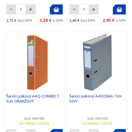
3,38 €
2,95 €
2,75 €
bez DPH
s DPH
2,40 €
bez DPH
s DPH
Šanón pákový A4 Q-CONNECT
Šanón pákový A4 DONAU 7cm
5cm ORANŽOVÝ
SIVÝ
kód: 0501382
kód: 0501220
na sklade 1333 ks
na sklade 1250 ks