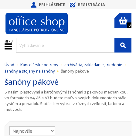
PRIHLÁSENIE
REGISTRÁCIA
0
MENU
Úvod
Kancelárske potreby
archivácia, zakladanie, triedenie
šanóny a stojany na šanóny
šanóny pákové
šanóny pákové
S našimi plastovými a kartónovými šanónmi s pákovou mechanikou,
vo formátoch A4, A5 a A3 budete mať vo svojich dokumentoch stále
systém a poriadok. Stačí si len vybrať z rôznych veľkostí, farbieb a
motívoch.