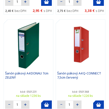
2,95 €
3,38 €
2,40 €
bez DPH
s DPH
2,75 €
bez DPH
s DPH
Šanón pákový A4 DONAU 7cm
Šanón pákový A4 Q-CONNECT
ZELENÝ
7,5cm červený
kód: 0501231
kód: 0501368
na sklade 1236 ks
na sklade 1226 ks