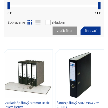
0 €
11 €
Zobrazenie
skladom
zrušiť filter
filtrovať
Zakladač pákový Mramor Basic
Šanón pákový A4 DONAU 7cm
7,5cm čierny
ČIERNY