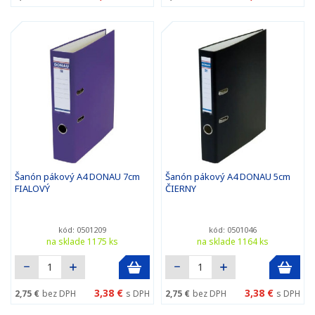
Šanón pákový A4 DONAU 7cm
Šanón pákový A4 DONAU 5cm
FIALOVÝ
ČIERNY
kód: 0501209
kód: 0501046
na sklade 1175 ks
na sklade 1164 ks
3,38 €
3,38 €
2,75 €
bez DPH
s DPH
2,75 €
bez DPH
s DPH