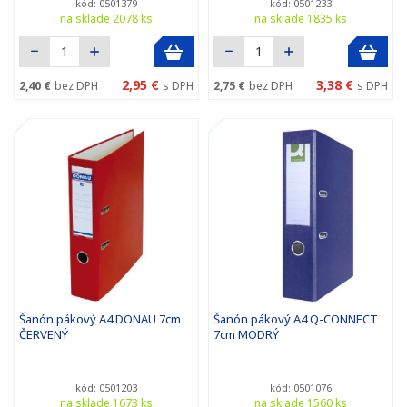
kód: 0501379
kód: 0501233
na sklade 2078 ks
na sklade 1835 ks
2,95 €
3,38 €
2,40 €
bez DPH
s DPH
2,75 €
bez DPH
s DPH
Šanón pákový A4 DONAU 7cm
Šanón pákový A4 Q-CONNECT
ČERVENÝ
7cm MODRÝ
kód: 0501203
kód: 0501076
na sklade 1673 ks
na sklade 1560 ks