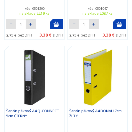
kód: 0501200
kód: 0501047
na sklade 2219 ks
na sklade 2087 ks
3,38 €
3,38 €
2,75 €
bez DPH
s DPH
2,75 €
bez DPH
s DPH
Šanón pákový A4 Q-CONNECT
Šanón pákový A4 DONAU 7cm
5cm ČIERNY
ŽLTÝ