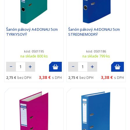
Šanón pákový A4 DONAU 5cm
Šanón pákový A4 DONAU 5cm
TYRKYSOVÝ
STREDNEMODRÝ
kód: 0501195
kód: 0501186
na sklade 800 ks
na sklade 799 ks
3,38 €
3,38 €
2,75 €
bez DPH
s DPH
2,75 €
bez DPH
s DPH