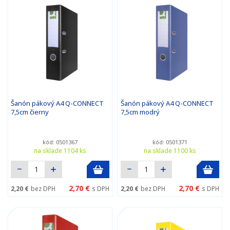
Šanón pákový A4 Q-CONNECT
Šanón pákový A4 Q-CONNECT
7,5cm čierny
7,5cm modrý
kód: 0501367
kód: 0501371
na sklade 1104 ks
na sklade 1100 ks
2,70 €
2,70 €
2,20 €
bez DPH
s DPH
2,20 €
bez DPH
s DPH