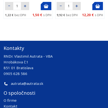
1,50 €
12,20 €
1,22 €
bez DPH
s DPH
9,92 €
bez DPH
s DPH
Kontakty
RNDr. Vlastimil Autrata - VBA
Hrobákova č.1
851 01 Bratislava
0905 628 586
autrata@autrata.sk
O spoločnosti
O firme
Kontakt