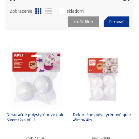
Zobrazenie
skladom
zrušiť filter
filtrovať
Dekoračné polystyrénové gule
Dekoračné polystyrénové gule
60mm/2ks APLI
45mm/4ks
kód: 2300461
kód: 2300455