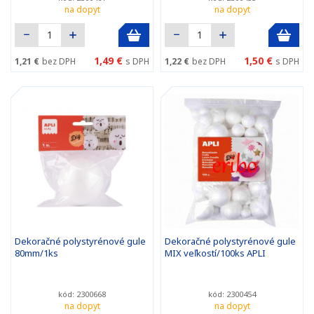
na dopyt
na dopyt
1,49 €
1,50 €
1,21 €
bez DPH
s DPH
1,22 €
bez DPH
s DPH
Dekoračné polystyrénové gule
Dekoračné polystyrénové gule
80mm/1ks
MIX veľkostí/100ks APLI
kód: 2300668
kód: 2300454
na dopyt
na dopyt