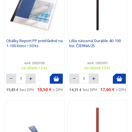
Obálky Report PP priehľadné na
Lišta násuvná Durable 40-100
1-100 listov • 50 ks
list. ČIERNA/25
kód: 0503100
kód: 1001057
na sklade 13 ks
na sklade 10 ks
19,50 €
17,60 €
15,85 €
bez DPH
s DPH
14,31 €
bez DPH
s DPH