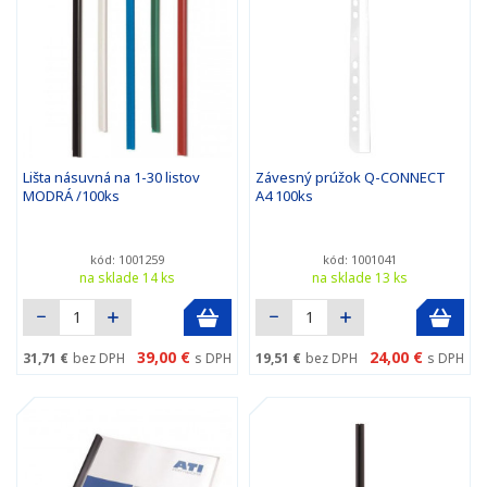
Lišta násuvná na 1-30 listov
Závesný prúžok Q-CONNECT
MODRÁ /100ks
A4 100ks
kód: 1001259
kód: 1001041
na sklade 14 ks
na sklade 13 ks
39,00 €
24,00 €
31,71 €
bez DPH
s DPH
19,51 €
bez DPH
s DPH