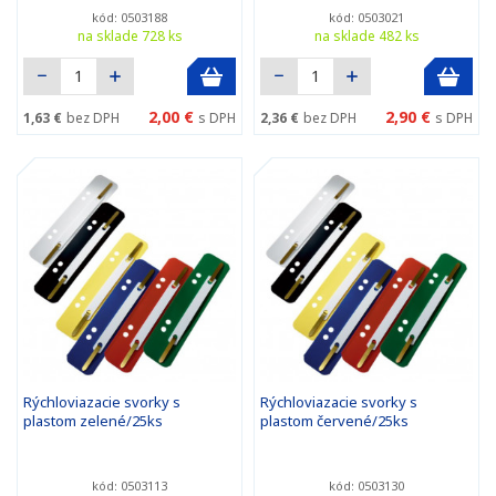
kód: 0503188
kód: 0503021
na sklade 728 ks
na sklade 482 ks
2,00 €
2,90 €
1,63 €
bez DPH
s DPH
2,36 €
bez DPH
s DPH
Rýchloviazacie svorky s
Rýchloviazacie svorky s
plastom zelené/25ks
plastom červené/25ks
kód: 0503113
kód: 0503130