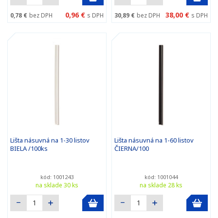
0,96 €
38,00 €
0,78 €
bez DPH
s DPH
30,89 €
bez DPH
s DPH
Lišta násuvná na 1-30 listov
Lišta násuvná na 1-60 listov
BIELA /100ks
ČIERNA/100
kód: 1001243
kód: 1001044
na sklade 30 ks
na sklade 28 ks