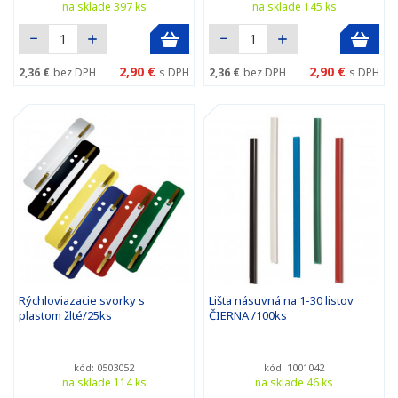
na sklade 397 ks
na sklade 145 ks
2,90 €
2,90 €
2,36 €
bez DPH
s DPH
2,36 €
bez DPH
s DPH
Rýchloviazacie svorky s
Lišta násuvná na 1-30 listov
plastom žlté/25ks
ČIERNA /100ks
kód: 0503052
kód: 1001042
na sklade 114 ks
na sklade 46 ks