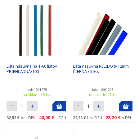
Lišta násuvná na 1-60 listov
Lišta násuvná RELIDO 9-12mm
PRIEHĽADNÁ/100
ČIERNA / 50ks
kód: 1001275
kód: 1001298
na sklade 18 ks
na sklade 17 ks
40,00 €
28,20 €
32,52 €
bez DPH
s DPH
22,93 €
bez DPH
s DPH