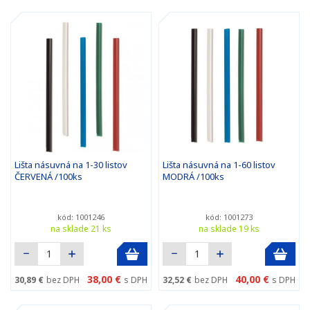
Lišta násuvná na 1-30 listov
Lišta násuvná na 1-60 listov
ČERVENÁ /100ks
MODRÁ /100ks
kód: 1001246
kód: 1001273
na sklade 21 ks
na sklade 19 ks
38,00 €
40,00 €
30,89 €
bez DPH
s DPH
32,52 €
bez DPH
s DPH