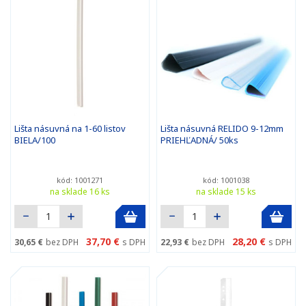
Lišta násuvná na 1-60 listov
Lišta násuvná RELIDO 9-12mm
BIELA/100
PRIEHĽADNÁ/ 50ks
kód: 1001271
kód: 1001038
na sklade 16 ks
na sklade 15 ks
37,70 €
28,20 €
30,65 €
bez DPH
s DPH
22,93 €
bez DPH
s DPH