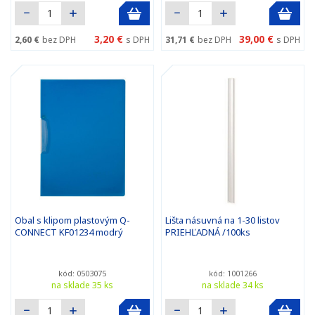
3,20 €
39,00 €
2,60 €
bez DPH
s DPH
31,71 €
bez DPH
s DPH
Obal s klipom plastovým Q-
Lišta násuvná na 1-30 listov
CONNECT KF01234 modrý
PRIEHĽADNÁ /100ks
kód: 0503075
kód: 1001266
na sklade 35 ks
na sklade 34 ks