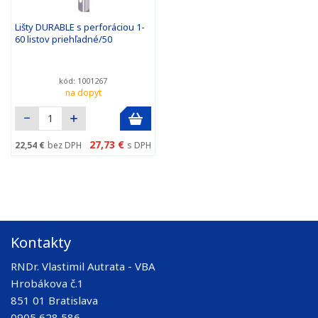
Lišty DURABLE s perforáciou 1-
60 listov priehľadné/50
kód: 1001267
na dopyt
27,73 €
22,54 €
bez DPH
s DPH
Kontakty
RNDr. Vlastimil Autrata - VBA
Hrobákova č.1
851 01 Bratislava
0905 628 586