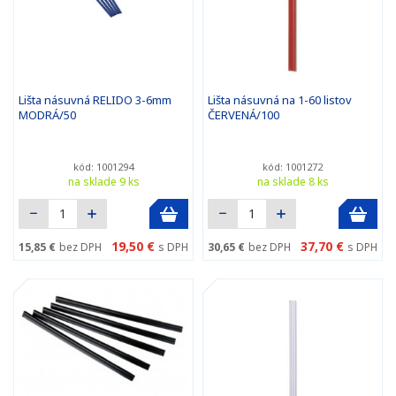
Lišta násuvná RELIDO 3-6mm
Lišta násuvná na 1-60 listov
MODRÁ/50
ČERVENÁ/100
kód: 1001294
kód: 1001272
na sklade 9 ks
na sklade 8 ks
19,50 €
37,70 €
15,85 €
bez DPH
s DPH
30,65 €
bez DPH
s DPH