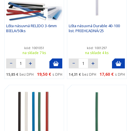
Lišta násuvná RELIDO 3-6mm
Lišta násuvná Durable 40-100
BIELA/50ks
list. PRIEHĽADNÁ/25
kód: 1001051
kód: 1001297
na sklade 7 ks
na sklade 4 ks
19,50 €
17,60 €
15,85 €
bez DPH
s DPH
14,31 €
bez DPH
s DPH