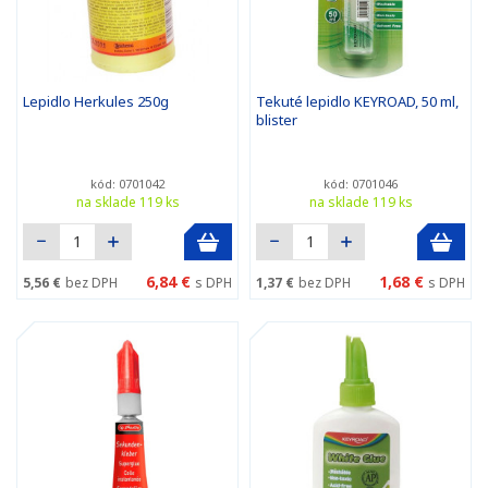
Lepidlo Herkules 250g
Tekuté lepidlo KEYROAD, 50 ml,
blister
kód: 0701042
kód: 0701046
na sklade 119 ks
na sklade 119 ks
6,84 €
1,68 €
5,56 €
bez DPH
s DPH
1,37 €
bez DPH
s DPH