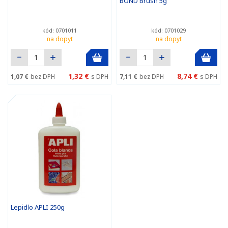
BOND Brush 5g
kód: 0701011
kód: 0701029
na dopyt
na dopyt
1,32 €
8,74 €
1,07 €
bez DPH
s DPH
7,11 €
bez DPH
s DPH
Lepidlo APLI 250g