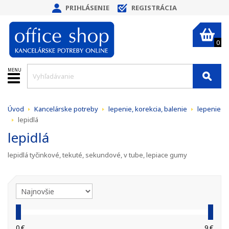
PRIHLÁSENIE
REGISTRÁCIA
0
MENU
Úvod
Kancelárske potreby
lepenie, korekcia, balenie
lepenie
lepidlá
lepidlá
lepidlá tyčinkové, tekuté, sekundové, v tube, lepiace gumy
0 €
9 €