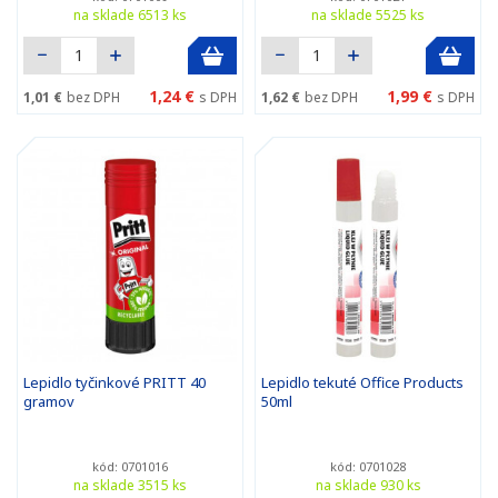
na sklade 6513 ks
na sklade 5525 ks
1,24 €
1,99 €
1,01 €
bez DPH
s DPH
1,62 €
bez DPH
s DPH
Lepidlo tyčinkové PRITT 40
Lepidlo tekuté Office Products
gramov
50ml
kód: 0701016
kód: 0701028
na sklade 3515 ks
na sklade 930 ks