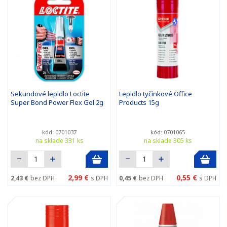
Sekundové lepidlo Loctite
Lepidlo tyčinkové Office
Super Bond Power Flex Gel 2g
Products 15g
kód: 0701037
kód: 0701065
na sklade 331 ks
na sklade 305 ks
2,99 €
0,55 €
2,43 €
bez DPH
s DPH
0,45 €
bez DPH
s DPH