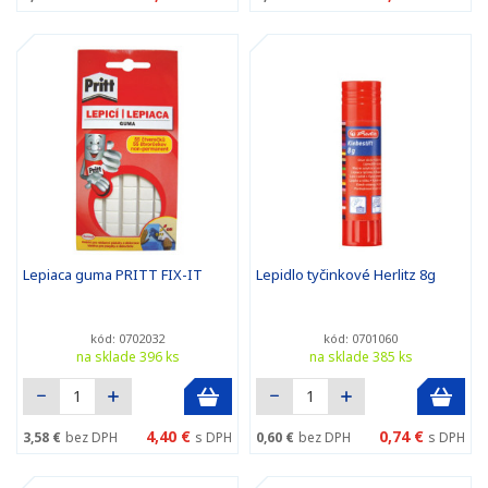
Lepiaca guma PRITT FIX-IT
Lepidlo tyčinkové Herlitz 8g
kód: 0702032
kód: 0701060
na sklade 396 ks
na sklade 385 ks
4,40 €
0,74 €
3,58 €
bez DPH
s DPH
0,60 €
bez DPH
s DPH