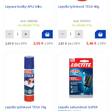
Lepiace bodky APLI 64ks
Lepidlo tyčinkové TESA 40g
kód: 2300342
kód: 0701015
na sklade 10 ks
na sklade 9 ks
2,50 €
3,46 €
2,03 €
bez DPH
s DPH
2,81 €
bez DPH
s DPH
Lepidlo tyčinkové TESA 10g
Lepidlo sekundové SUPER