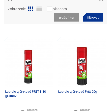
Zobrazenie
skladom
zrušiť filter
filtrovať
Lepidlo tyčinkové PRITT 10
Lepidlo tyčinkové Pritt 20g
gramov
kód: 0701009
kód: 0701021