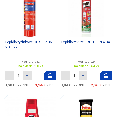
Lepidlo tyčinkové HERLITZ 36
Lepidlo tekuté PRITT PEN 40 ml
gramov
kód: 0701062
kód: 0701024
na sklade 210 ks
na sklade 164 ks
1,94 €
2,26 €
1,58 €
bez DPH
s DPH
1,84 €
bez DPH
s DPH