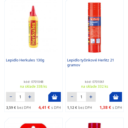
Lepidlo Herkules 130g
Lepidlo tyčinkové Herlitz 21
gramov
kód: 0701048
kód: 0701061
na sklade 338 ks
na sklade 332 ks
4,41 €
1,38 €
3,59 €
bez DPH
s DPH
1,12 €
bez DPH
s DPH