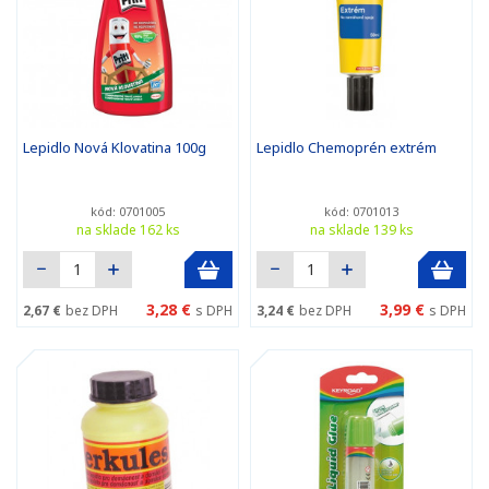
Lepidlo Nová Klovatina 100g
Lepidlo Chemoprén extrém
kód: 0701005
kód: 0701013
na sklade 162 ks
na sklade 139 ks
3,28 €
3,99 €
2,67 €
bez DPH
s DPH
3,24 €
bez DPH
s DPH