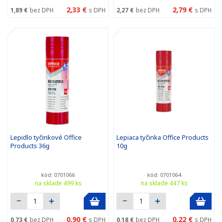
2,33 €
2,79 €
1,89 €
bez DPH
s DPH
2,27 €
bez DPH
s DPH
Lepidlo tyčinkové Office
Lepiaca tyčinka Office Products
Products 36g
10g
kód: 0701066
kód: 0701064
na sklade 499 ks
na sklade 447 ks
0,90 €
0,22 €
0,73 €
bez DPH
s DPH
0,18 €
bez DPH
s DPH