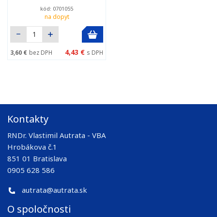
kód: 0701055
na dopyt
4,43 €
3,60 €
bez DPH
s DPH
Kontakty
RNDr. Vlastimil Autrata - VBA
Hrobákova č.1
851 01 Bratislava
0905 628 586
autrata@autrata.sk
O spoločnosti