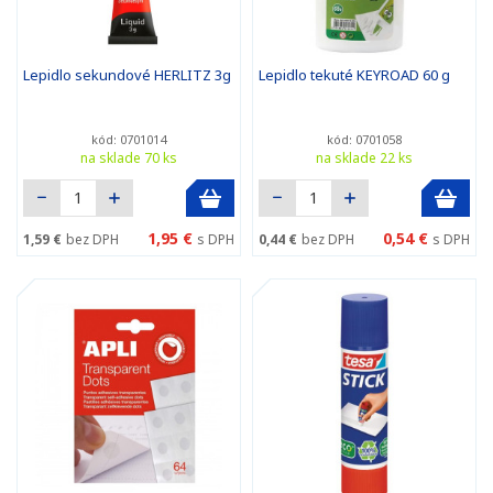
Lepidlo sekundové HERLITZ 3g
Lepidlo tekuté KEYROAD 60 g
kód: 0701014
kód: 0701058
na sklade 70 ks
na sklade 22 ks
1,95 €
0,54 €
1,59 €
bez DPH
s DPH
0,44 €
bez DPH
s DPH