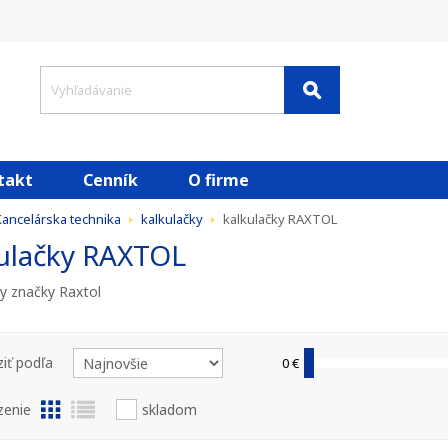
takt
Cenník
O firme
ancelárska technika
kalkulačky
kalkulačky RAXTOL
ulačky RAXTOL
ky značky Raxtol
iť podľa
0 €
zenie
skladom