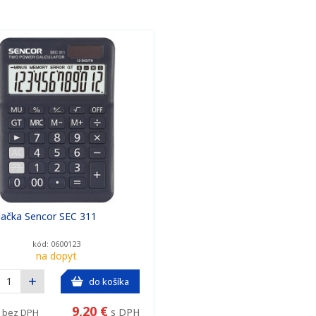
lačka Sencor SEC 311
kód: 0600123
na dopyt
do košíka
9,20 €
s DPH
bez DPH