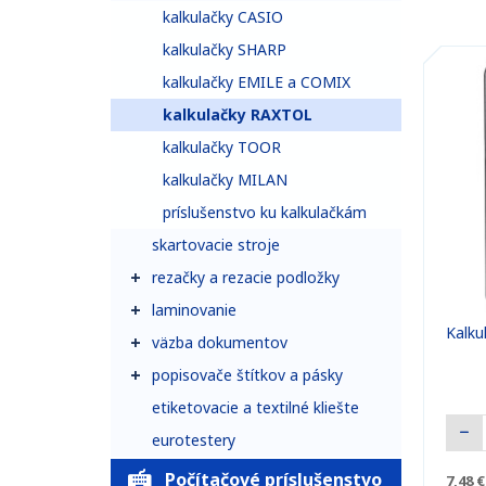
kalkulačky CASIO
kalkulačky SHARP
kalkulačky EMILE a COMIX
kalkulačky RAXTOL
kalkulačky TOOR
kalkulačky MILAN
príslušenstvo ku kalkulačkám
skartovacie stroje
rezačky a rezacie podložky
laminovanie
Kalku
väzba dokumentov
popisovače štítkov a pásky
etiketovacie a textilné kliešte
eurotestery
Počítačové príslušenstvo
7,48 €