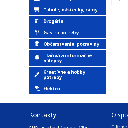
Tabule, nástenky, rámy
Drogéria
Gastro potreby
Občerstvenie, potraviny
Tlačivá a informačné
nálepky
Kreatívne a hobby
potreby
Elektro
Kontakty
O spo
O firme
RNDr. Vlastimil Autrata - VBA