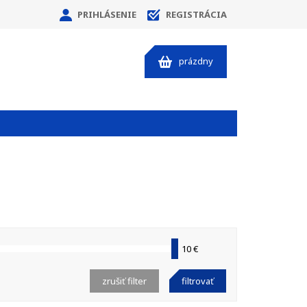
PRIHLÁSENIE
REGISTRÁCIA
prázdny
10 €
zrušiť filter
filtrovať