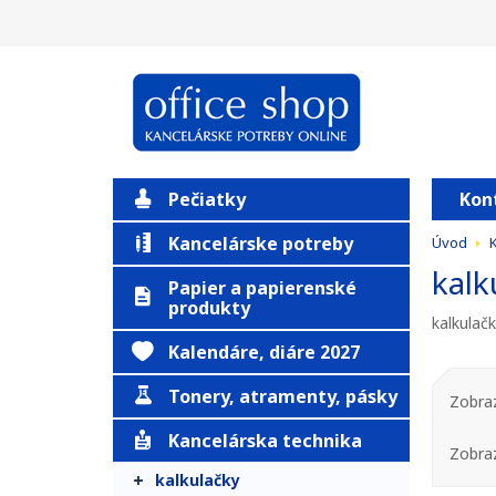
Pečiatky
Kon
Kancelárske potreby
Úvod
K
kalk
Papier a papierenské
produkty
kalkulač
Kalendáre, diáre 2027
Tonery, atramenty, pásky
Zobraz
Kancelárska technika
Zobra
kalkulačky