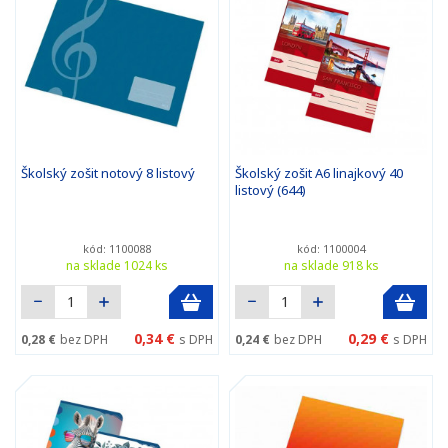
Školský zošit notový 8 listový
Školský zošit A6 linajkový 40
listový (644)
kód: 1100088
kód: 1100004
na sklade 1024 ks
na sklade 918 ks
0,34 €
0,29 €
0,28 €
bez DPH
s DPH
0,24 €
bez DPH
s DPH