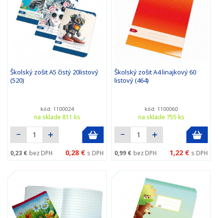
Školský zošit A5 čistý 20listový
Školský zošit A4 linajkový 60
(520)
listový (464)
kód: 1100024
kód: 1100060
na sklade 811 ks
na sklade 755 ks
0,28 €
1,22 €
0,23 €
bez DPH
s DPH
0,99 €
bez DPH
s DPH