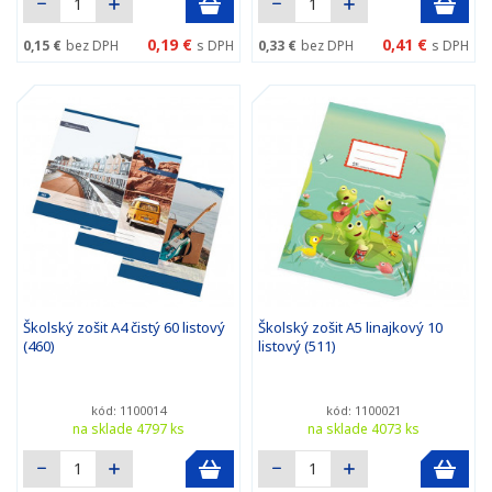
0,19 €
0,41 €
0,15 €
bez DPH
s DPH
0,33 €
bez DPH
s DPH
Školský zošit A4 čistý 60 listový
Školský zošit A5 linajkový 10
(460)
listový (511)
kód: 1100014
kód: 1100021
na sklade 4797 ks
na sklade 4073 ks