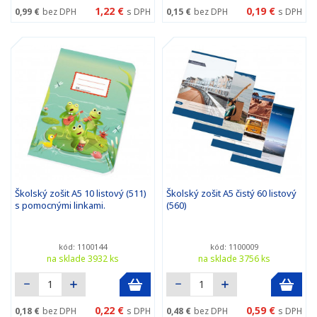
1,22 €
0,19 €
0,99 €
bez DPH
s DPH
0,15 €
bez DPH
s DPH
Školský zošit A5 10 listový (511)
Školský zošit A5 čistý 60 listový
s pomocnými linkami.
(560)
kód: 1100144
kód: 1100009
na sklade 3932 ks
na sklade 3756 ks
0,22 €
0,59 €
0,18 €
bez DPH
s DPH
0,48 €
bez DPH
s DPH