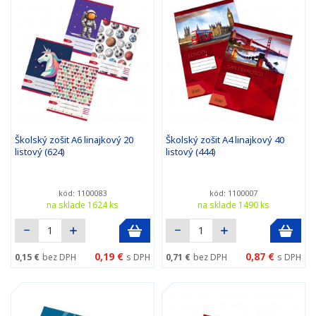
Školský zošit A6 linajkový 20
Školský zošit A4 linajkový 40
listový (624)
listový (444)
kód: 1100083
kód: 1100007
na sklade 1624 ks
na sklade 1490 ks
0,19 €
0,87 €
0,15 €
bez DPH
s DPH
0,71 €
bez DPH
s DPH