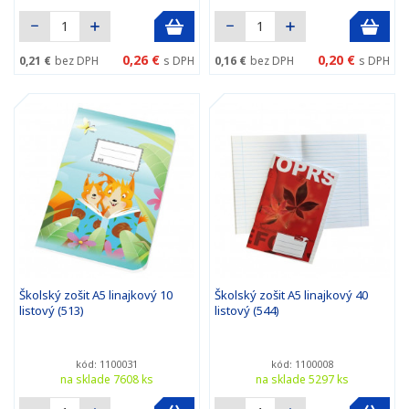
0,26 €
0,20 €
0,21 €
bez DPH
s DPH
0,16 €
bez DPH
s DPH
Školský zošit A5 linajkový 10
Školský zošit A5 linajkový 40
listový (513)
listový (544)
kód: 1100031
kód: 1100008
na sklade 7608 ks
na sklade 5297 ks