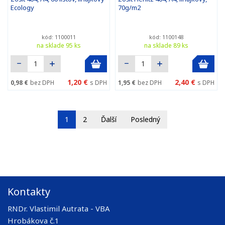
Ecology
70g/m2
kód: 1100011
kód: 1100148
na sklade 95 ks
na sklade 89 ks
1,20 €
2,40 €
0,98 €
bez DPH
s DPH
1,95 €
bez DPH
s DPH
1
2
Ďalší
Posledný
Kontakty
RNDr. Vlastimil Autrata - VBA
Hrobákova č.1