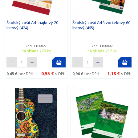
Školský zošit A4 linajkový 20
Školský zošit A4 štvorčekový 60
listový (424)
listový (465)
kód: 1100027
kód: 1100002
na sklade 270 ks
na sklade 257 ks
0,55 €
1,18 €
0,45 €
bez DPH
s DPH
0,96 €
bez DPH
s DPH