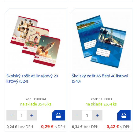
Školský zošit A5 linajkový 20
Školský zošit A5 čistý 40 listový
listový (524)
(540)
kód: 1100041
kód: 1100003
na sklade 3546 ks
na sklade 2654 ks
0,29 €
0,42 €
0,24 €
bez DPH
s DPH
0,34 €
bez DPH
s DPH