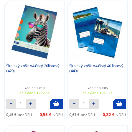
Školský zošit A4 čistý 20listový
Školský zošit A4 čistý 40 listový
(420)
(440)
kód: 1100019
kód: 1100006
na sklade 1772 ks
na sklade 1711 ks
0,55 €
0,82 €
0,45 €
bez DPH
s DPH
0,67 €
bez DPH
s DPH