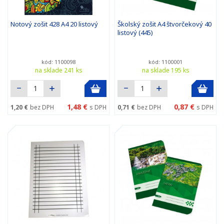
Notový zošit 428 A4 20 listový
Školský zošit A4 štvorčekový 40
listový (445)
kód: 1100098
kód: 1100001
na sklade 241 ks
na sklade 195 ks
1,48 €
0,87 €
1,20 €
bez DPH
s DPH
0,71 €
bez DPH
s DPH