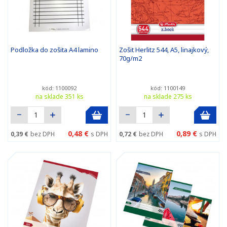
Podložka do zošita A4 lamino
Zošit Herlitz 544, A5, linajkový,
70g/m2
kód: 1100092
kód: 1100149
na sklade 351 ks
na sklade 275 ks
0,48 €
0,89 €
0,39 €
bez DPH
s DPH
0,72 €
bez DPH
s DPH