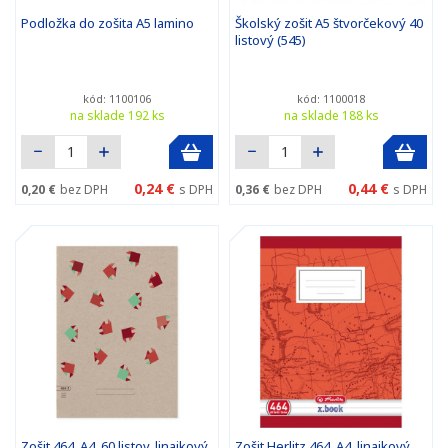
Podložka do zošita A5 lamino
Školský zošit A5 štvorčekový 40
listový (545)
kód: 1100106
kód: 1100018
na sklade 192 ks
na sklade 188 ks
0,24 €
0,44 €
0,20 €
bez DPH
s DPH
0,36 €
bez DPH
s DPH
Zošit 464, A4, 60 listov, linajkový
Zošit Herlitz 464, A4, linajkový,