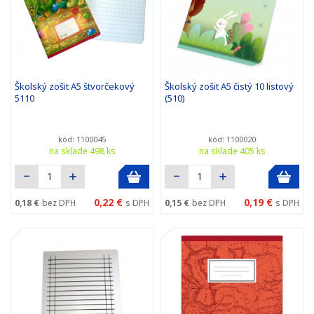
Školský zošit A5 štvorčekový
Školský zošit A5 čistý 10 listový
5110
(510)
kód: 1100045
kód: 1100020
na sklade 498 ks
na sklade 405 ks
0,22 €
0,19 €
0,18 €
bez DPH
s DPH
0,15 €
bez DPH
s DPH