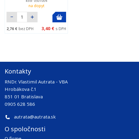
kód: 0501004
na dopyt
3,40 €
2,76 €
bez DPH
s DPH
Kontakty
RNDr. Vlastimil Autrata - VBA
Hrobákova č.1
851 01 Bratislava
0905 628 586
autrata@autrata.sk
O spoločnosti
O firme