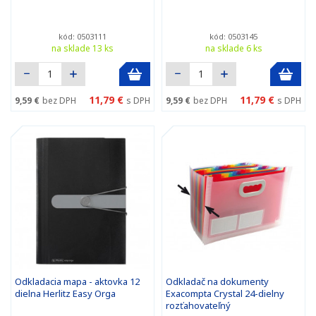
kód: 0503111
kód: 0503145
na sklade 13 ks
na sklade 6 ks
11,79 €
11,79 €
9,59 €
bez DPH
s DPH
9,59 €
bez DPH
s DPH
Odkladacia mapa - aktovka 12
Odkladač na dokumenty
dielna Herlitz Easy Orga
Exacompta Crystal 24-dielny
rozťahovateľný