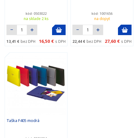
kód: 0503022
kód: 1001656
na sklade 2 ks
na dopyt
16,50 €
27,60 €
13,41 €
bez DPH
s DPH
22,44 €
bez DPH
s DPH
Taška F405 modrá