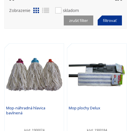
Zobrazenie
skladom
zrušiť filter
filtrovať
Mop-náhradná hlavica
Mop plochy Delux
bavlnená
kód: 1900074
kód: 1900184