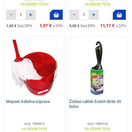
na sklade 125 ks
na sklade 72 ks
1,97 €
11,17 €
1,60 €
bez DPH
s DPH
9,08 €
bez DPH
s DPH
Mopset 4 dielna súprava
Čistiaci valček Scotch-Brite 30
listov
kód: 1900072
kód: 1900126
na sklade 54 ks
na sklade 26 ks