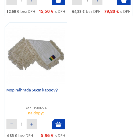
15,50 €
79,80 €
12,60 €
bez DPH
s DPH
64,88 €
bez DPH
s DPH
Mop náhrada 50cm kapsový
kód: 1900224
na dopyt
5,96 €
4,85 €
bez DPH
s DPH