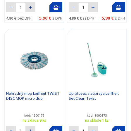
5,90 €
5,90 €
4,80 €
bez DPH
s DPH
4,80 €
bez DPH
s DPH
Náhradný mop Leifheit TWIST
Upratovacia súprava Leifheit
DISC MOP micro duo
Set Clean Twist
kód: 1900179
kód: 1900173
na sklade 9 ks
na sklade 1 ks