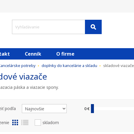
takt
Cenník
O firme
Kancelárske potreby
doplnky do kancelárie a skladu
skladové viazače
dové viazače
iazacia páska a viazacie spony.
iť podľa
0 €
zenie
skladom