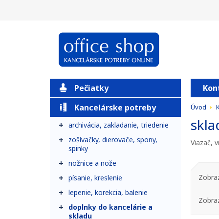
Pečiatky
Kon
Kancelárske potreby
Úvod
skla
archivácia, zakladanie, triedenie
zošívačky, dierovače, spony,
Viazač, v
spinky
nožnice a nože
Zobraz
písanie, kreslenie
lepenie, korekcia, balenie
Zobra
doplnky do kancelárie a
skladu