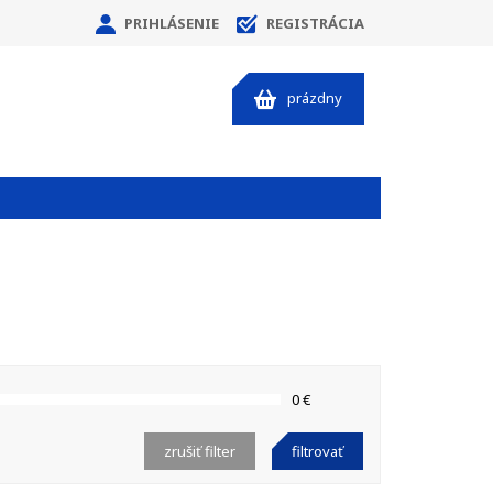
PRIHLÁSENIE
REGISTRÁCIA
prázdny
0 €
zrušiť filter
filtrovať