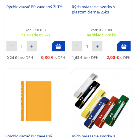
Rýchloviazač PP závesný ŽLTÝ
Rýchloviazacie svorky s
plastom čierne/25ks
kód: 0503157
kód: 0503188
na sklade 858 ks
na sklade 728 ks
0,30 €
2,00 €
0,24 €
bez DPH
s DPH
1,63 €
bez DPH
s DPH
Rýchloviazač PP závesný
Rýchloviazacie svorky s