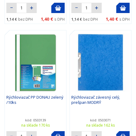
1,40 €
1,40 €
1,14 €
bez DPH
s DPH
1,14 €
bez DPH
s DPH
Rýchloviazač PP DONAU zelený
Rýchloviazač závesný celý,
/10ks
prešpan MODRÝ
kód: 0503139
kód: 0503071
na sklade 170 ks
na sklade 162 ks