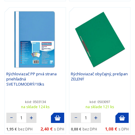
Rýchloviazač PP prvá strana
Rýchloviazač obyčajný, prešpan
priehľadná
ZELENÝ
SVETLOMODRÝ/10ks
kód: 0503134
kód: 0503097
na sklade 124 ks
na sklade 121 ks
2,40 €
1,08 €
1,95 €
bez DPH
s DPH
0,88 €
bez DPH
s DPH