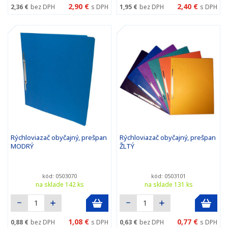
2,90 €
2,40 €
2,36 €
bez DPH
s DPH
1,95 €
bez DPH
s DPH
Rýchloviazač obyčajný, prešpan
Rýchloviazač obyčajný, prešpan
MODRÝ
ŽLTÝ
kód: 0503070
kód: 0503101
na sklade 142 ks
na sklade 131 ks
1,08 €
0,77 €
0,88 €
bez DPH
s DPH
0,63 €
bez DPH
s DPH