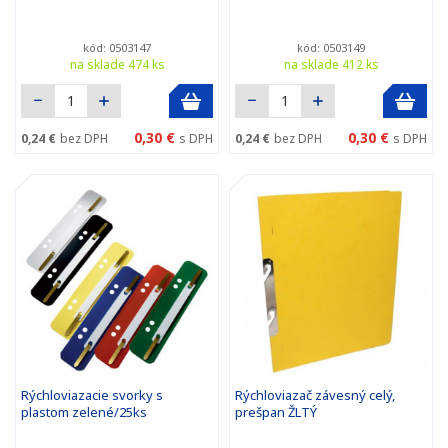
kód: 0503147
kód: 0503149
na sklade 474 ks
na sklade 412 ks
0,30 €
0,30 €
0,24 €
bez DPH
s DPH
0,24 €
bez DPH
s DPH
Rýchloviazacie svorky s
Rýchloviazač závesný celý,
plastom zelené/25ks
prešpan ŽLTÝ