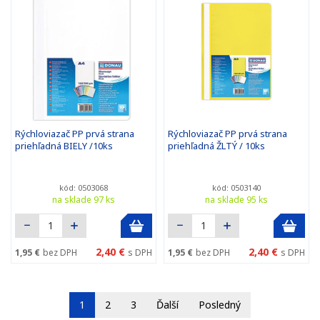
Rýchloviazač PP prvá strana
Rýchloviazač PP prvá strana
priehľadná BIELY /10ks
priehľadná ŽLTÝ / 10ks
kód: 0503068
kód: 0503140
na sklade 97 ks
na sklade 95 ks
2,40 €
2,40 €
1,95 €
bez DPH
s DPH
1,95 €
bez DPH
s DPH
1
2
3
Ďalší
Posledný