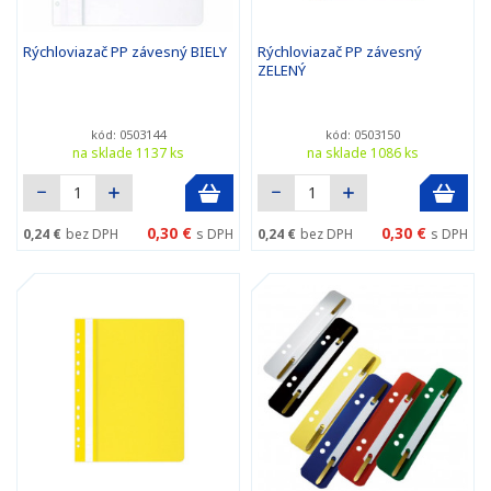
Rýchloviazač PP závesný BIELY
Rýchloviazač PP závesný
ZELENÝ
kód: 0503144
kód: 0503150
na sklade 1137 ks
na sklade 1086 ks
0,30 €
0,30 €
0,24 €
bez DPH
s DPH
0,24 €
bez DPH
s DPH