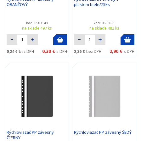
ORANŽOVÝ
plastom biele/25ks
kód: 0503148
kód: 0503021
na sklade 497 ks
na sklade 482 ks
0,30 €
2,90 €
0,24 €
bez DPH
s DPH
2,36 €
bez DPH
s DPH
Rýchloviazač PP závesný
Rýchloviazač PP závesný ŠEDÝ
ČIERNY