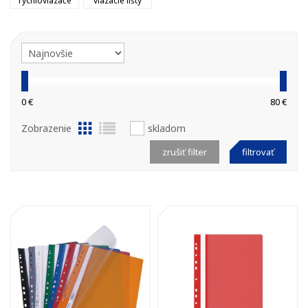
rýchloviazače
viazacie lišty
0 €
80 €
Zobrazenie
skladom
zrušiť filter
filtrovať