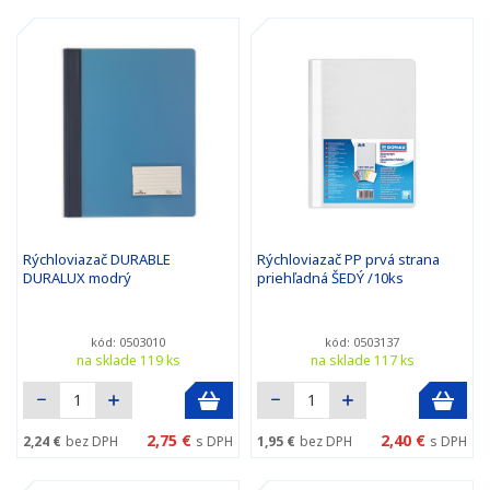
Rýchloviazač DURABLE
Rýchloviazač PP prvá strana
DURALUX modrý
priehľadná ŠEDÝ /10ks
kód: 0503010
kód: 0503137
na sklade 119 ks
na sklade 117 ks
2,75 €
2,40 €
2,24 €
bez DPH
s DPH
1,95 €
bez DPH
s DPH