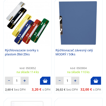
Rýchloviazacie svorky s
Rýchloviazač závesný celý
plastom žlté/25ks
MODRÝ / 50ks
kód: 0503052
kód: 0503004
na sklade 114 ks
na sklade 110 ks
3,20 €
32,00 €
2,60 €
bez DPH
s DPH
26,02 €
bez DPH
s DPH