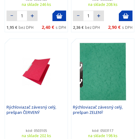
na sklade 246 ks
na sklade 208 ks
2,40 €
2,90 €
1,95 €
bez DPH
s DPH
2,36 €
bez DPH
s DPH
Rýchloviazač závesný celý,
Rýchloviazač závesný celý,
prešpan ČERVENÝ
prešpan ZELENÝ
kód: 0503105
kód: 0503117
na sklade 202 ks
na sklade 198 ks