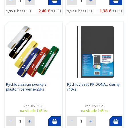
2,40 €
1,38 €
1,95 €
bez DPH
s DPH
1,12 €
bez DPH
s DPH
Rýchloviazacie svorky s
Rýchloviazač PP DONAU čierny
plastom červené/25ks
/10ks
kód: 0503130
kód: 0503129
na sklade 145 ks
na sklade 145 ks