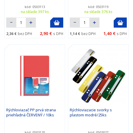
kód: 0503113
kód: 0503119
na sklade 397 ks
na sklade 376 ks
2,90 €
1,40 €
2,36 €
bez DPH
s DPH
1,14 €
bez DPH
s DPH
Rýchloviazač PP prvá strana
Rýchloviazacie svorky s
priehľadná ČERVENÝ / 10ks
plastom modré/25ks
kód: 0503120
kód: 0503027