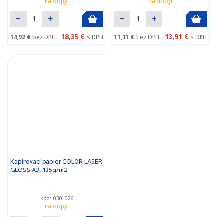
na dopyt
na dopyt
18,35 €
13,91 €
14,92 €
bez DPH
s DPH
11,31 €
bez DPH
s DPH
Kopírovací papier COLOR LASER
GLOSS A3, 135g/m2
kód: 0301026
na dopyt