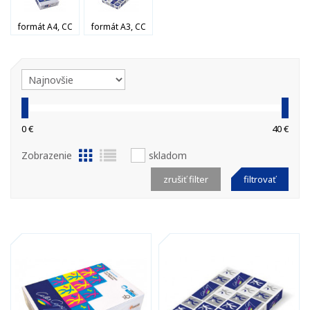
formát A4, CC
formát A3, CC
0 €
40 €
Zobrazenie
skladom
zrušiť filter
filtrovať