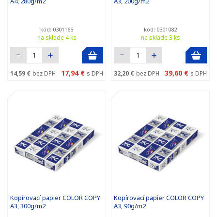
A4, 280g/m2
A3, 200g/m2
kód: 0301165
kód: 0301082
na sklade 4 ks
na sklade 3 ks
17,94 €
39,60 €
14,59 €
bez DPH
s DPH
32,20 €
bez DPH
s DPH
Kopírovací papier COLOR COPY
Kopírovací papier COLOR COPY
A3, 300g/m2
A3, 90g/m2