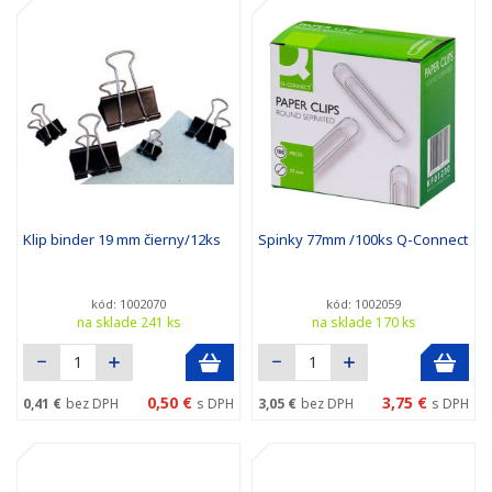
Klip binder 19 mm čierny/12ks
Spinky 77mm /100ks Q-Connect
kód: 1002070
kód: 1002059
na sklade 241 ks
na sklade 170 ks
0,50 €
3,75 €
0,41 €
bez DPH
s DPH
3,05 €
bez DPH
s DPH