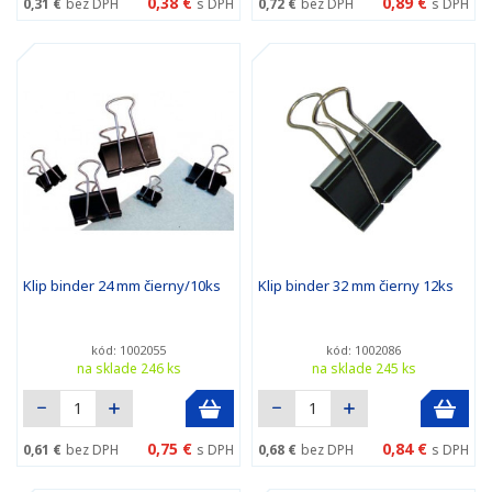
0,38 €
0,89 €
0,31 €
bez DPH
s DPH
0,72 €
bez DPH
s DPH
Klip binder 24 mm čierny/10ks
Klip binder 32 mm čierny 12ks
kód: 1002055
kód: 1002086
na sklade 246 ks
na sklade 245 ks
0,75 €
0,84 €
0,61 €
bez DPH
s DPH
0,68 €
bez DPH
s DPH