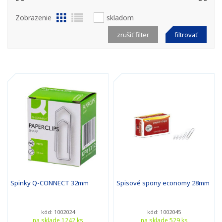
Zobrazenie
skladom
zrušiť filter
filtrovať
Spinky Q-CONNECT 32mm
Spisové spony economy 28mm
kód: 1002024
kód: 1002045
na sklade 1242 ks
na sklade 529 ks