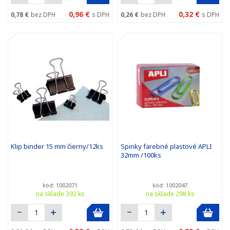
0,96 €
0,32 €
0,78 €
bez DPH
s DPH
0,26 €
bez DPH
s DPH
Klip binder 15 mm čierny/12ks
Spinky farebné plastové APLI
32mm /100ks
kód: 1002071
kód: 1002047
na sklade 392 ks
na sklade 298 ks