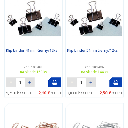
Klip binder 41 mm čierny/12ks
Klip binder 51mm čierny/12ks
kód: 1002096
kód: 1002097
na sklade 153 ks
na sklade 144 ks
2,10 €
2,50 €
1,71 €
bez DPH
s DPH
2,03 €
bez DPH
s DPH