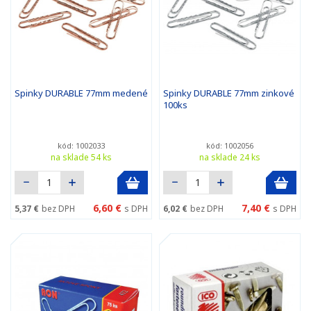
Spinky DURABLE 77mm medené
Spinky DURABLE 77mm zinkové
100ks
kód: 1002033
kód: 1002056
na sklade 54 ks
na sklade 24 ks
6,60 €
7,40 €
5,37 €
bez DPH
s DPH
6,02 €
bez DPH
s DPH