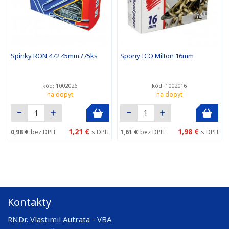
Spinky RON 472 45mm /75ks
Spony ICO Milton 16mm
kód: 1002026
kód: 1002016
na dopyt
na dopyt
1,21 €
1,98 €
0,98 €
bez DPH
s DPH
1,61 €
bez DPH
s DPH
Kontakty
RNDr. Vlastimil Autrata - VBA