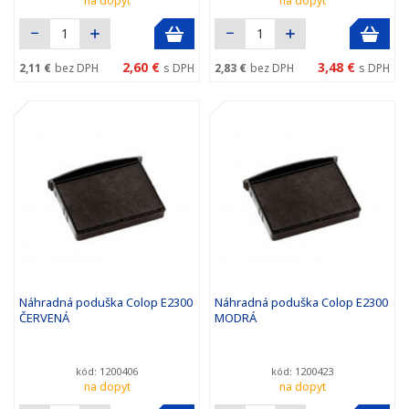
na dopyt
na dopyt
2,60 €
3,48 €
2,11 €
bez DPH
s DPH
2,83 €
bez DPH
s DPH
Náhradná poduška Colop E2300
Náhradná poduška Colop E2300
ČERVENÁ
MODRÁ
kód: 1200406
kód: 1200423
na dopyt
na dopyt