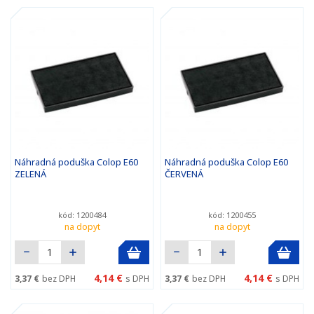
Náhradná poduška Colop E60
Náhradná poduška Colop E60
ZELENÁ
ČERVENÁ
kód: 1200484
kód: 1200455
na dopyt
na dopyt
4,14 €
4,14 €
3,37 €
bez DPH
s DPH
3,37 €
bez DPH
s DPH