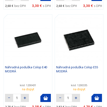
3,30 €
3,30 €
2,68 €
bez DPH
s DPH
2,68 €
bez DPH
s DPH
Náhradná poduška Colop E40
Náhradná poduška Colop E55
MODRÁ
MODRÁ
kód: 1200431
kód: 1200335
na dopyt
na dopyt
3,38 €
4,70 €
2,75 €
bez DPH
s DPH
3,82 €
bez DPH
s DPH