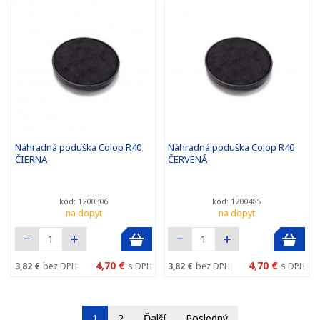
Náhradná poduška Colop R40
Náhradná poduška Colop R40
ČIERNA
ČERVENÁ
kód: 1200306
kód: 1200485
na dopyt
na dopyt
4,70 €
4,70 €
3,82 €
bez DPH
s DPH
3,82 €
bez DPH
s DPH
1
2
Ďalší
Posledný