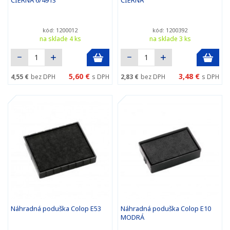
ČIERNA 6/4913
ČIERNA
kód: 1200012
kód: 1200392
na sklade 4 ks
na sklade 3 ks
5,60 €
3,48 €
4,55 €
bez DPH
s DPH
2,83 €
bez DPH
s DPH
Náhradná poduška Colop E53
Náhradná poduška Colop E10
MODRÁ