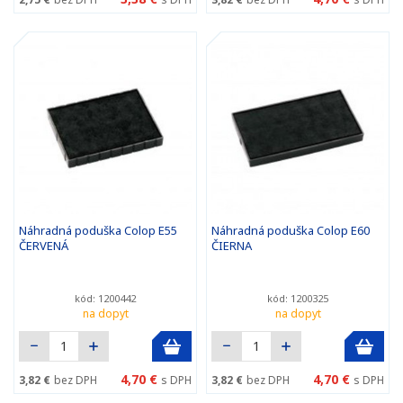
Náhradná poduška Colop E55
Náhradná poduška Colop E60
ČERVENÁ
ČIERNA
kód: 1200442
kód: 1200325
na dopyt
na dopyt
4,70 €
4,70 €
3,82 €
bez DPH
s DPH
3,82 €
bez DPH
s DPH