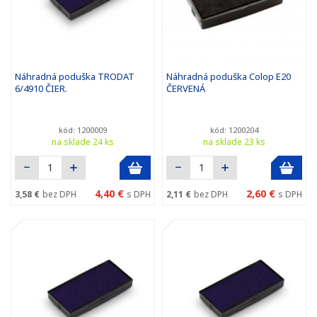
Náhradná poduška TRODAT
Náhradná poduška Colop E20
6/4910 ČIER.
ČERVENÁ
kód: 1200009
kód: 1200204
na sklade 24 ks
na sklade 23 ks
4,40 €
2,60 €
3,58 €
bez DPH
s DPH
2,11 €
bez DPH
s DPH