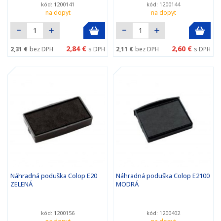
kód: 1200141
kód: 1200144
na dopyt
na dopyt
2,84 €
2,60 €
2,31 €
bez DPH
s DPH
2,11 €
bez DPH
s DPH
Náhradná poduška Colop E20
Náhradná poduška Colop E2100
ZELENÁ
MODRÁ
kód: 1200156
kód: 1200402