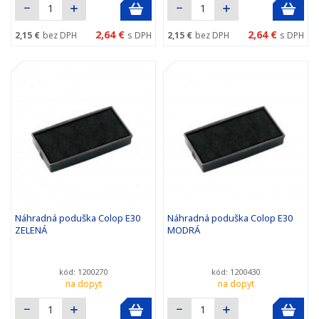
2,64 €
2,64 €
2,15 €
bez DPH
s DPH
2,15 €
bez DPH
s DPH
Náhradná poduška Colop E30
Náhradná poduška Colop E30
ZELENÁ
MODRÁ
kód: 1200270
kód: 1200430
na dopyt
na dopyt