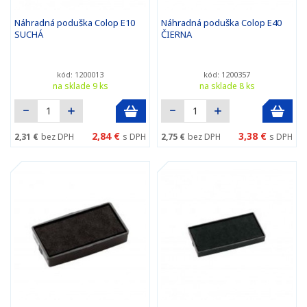
Náhradná poduška Colop E10
Náhradná poduška Colop E40
SUCHÁ
ČIERNA
kód: 1200013
kód: 1200357
na sklade 9 ks
na sklade 8 ks
2,84 €
3,38 €
2,31 €
bez DPH
s DPH
2,75 €
bez DPH
s DPH