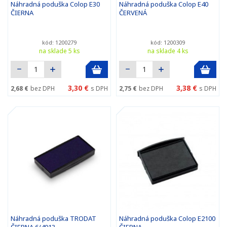
Náhradná poduška Colop E30
Náhradná poduška Colop E40
ČIERNA
ČERVENÁ
kód: 1200279
kód: 1200309
na sklade 5 ks
na sklade 4 ks
3,30 €
3,38 €
2,68 €
bez DPH
s DPH
2,75 €
bez DPH
s DPH
Náhradná poduška TRODAT
Náhradná poduška Colop E2100