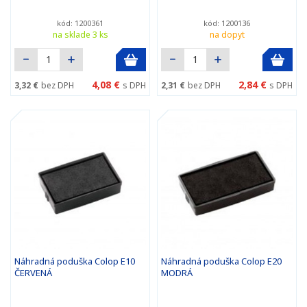
kód: 1200361
kód: 1200136
na sklade 3 ks
na dopyt
4,08 €
2,84 €
3,32 €
bez DPH
s DPH
2,31 €
bez DPH
s DPH
Náhradná poduška Colop E10
Náhradná poduška Colop E20
ČERVENÁ
MODRÁ