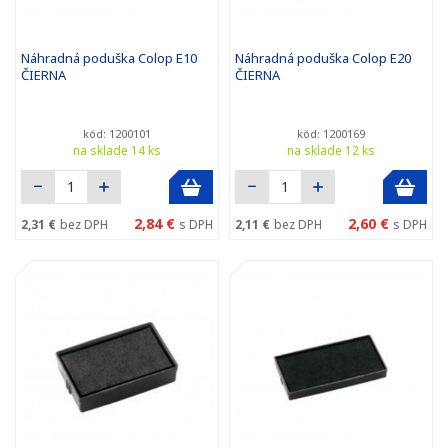
Náhradná poduška Colop E10
Náhradná poduška Colop E20
ČIERNA
ČIERNA
kód: 1200101
kód: 1200169
na sklade 14 ks
na sklade 12 ks
2,84 €
2,60 €
2,31 €
bez DPH
s DPH
2,11 €
bez DPH
s DPH