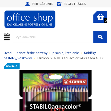
PRIHLÁSENIE
REGISTRÁCIA
0
MENU
Úvod
Kancelárske potreby
písanie, kreslenie
farbičky,
pastelky, voskovky
Farbičky STABILO aquacolor 24 ks sada ARTY
novinka