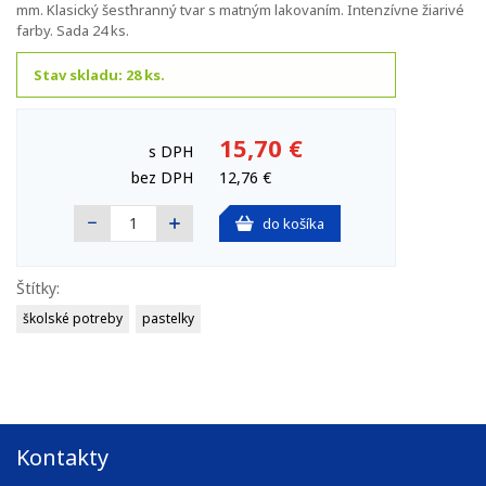
mm. Klasický šesťhranný tvar s matným lakovaním. Intenzívne žiarivé
farby. Sada 24 ks.
Stav skladu: 28 ks.
15,70 €
s DPH
bez DPH
12,76 €
do košíka
Štítky:
školské potreby
pastelky
Kontakty